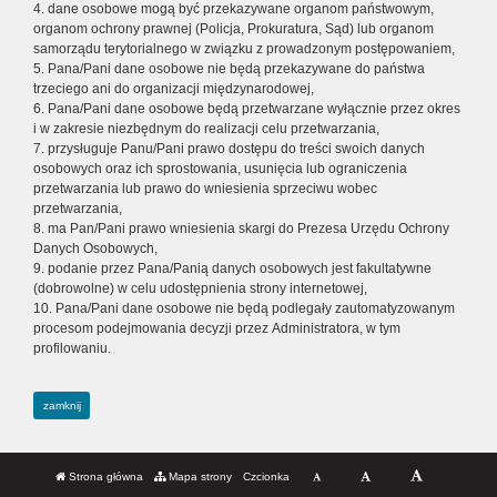
4. dane osobowe mogą być przekazywane organom państwowym,
organom ochrony prawnej (Policja, Prokuratura, Sąd) lub organom
samorządu terytorialnego w związku z prowadzonym postępowaniem,
5. Pana/Pani dane osobowe nie będą przekazywane do państwa
trzeciego ani do organizacji międzynarodowej,
6. Pana/Pani dane osobowe będą przetwarzane wyłącznie przez okres
i w zakresie niezbędnym do realizacji celu przetwarzania,
7. przysługuje Panu/Pani prawo dostępu do treści swoich danych
osobowych oraz ich sprostowania, usunięcia lub ograniczenia
przetwarzania lub prawo do wniesienia sprzeciwu wobec
przetwarzania,
8. ma Pan/Pani prawo wniesienia skargi do Prezesa Urzędu Ochrony
Danych Osobowych,
9. podanie przez Pana/Panią danych osobowych jest fakultatywne
(dobrowolne) w celu udostępnienia strony internetowej,
10. Pana/Pani dane osobowe nie będą podlegały zautomatyzowanym
procesom podejmowania decyzji przez Administratora, w tym
profilowaniu.
zamknij
Strona główna
Mapa strony
Czcionka