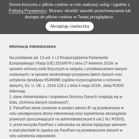
Strona korzysta z plików cookies w celu realizacji usług i zgodnie z
Polityką Prywatności
. Możesz określić warunki przechowywania lub
dostępu do plików cookies w Twojej przeglądarce.
Akceptuję ciasteczka
Informacja Administratora
Na podstawie art. 13 ust. 1 i 2 Rozporządzenia Parlamentu
Europejskiego i Rady (UE) 2016/679 z dnia 27 kwietnia 2016r. w
sprawie ochrony osób fizycznych w związku z przetwarzaniem danych
osobowych i w sprawie swobodnego przepływu takich danych oraz
uchylenia dyrektywy 95/46/WE (ogólne rozporządzenie o ochronie
danych), Dz. U. UE. L. 2016.119.1 z dnia 4 maja 2016r., dalej RODO
informuję:
1. dane Administratora i Inspektora Ochrony Danych znajdują się w
linku „Ochrona danych osobowych”,
2. Pana/Pani dane osobowe w postaci adresu IP, są przetwarzane w
celu udostępniania strony internetowej oraz wypełnienia obowiązków
prawnych spoczywających na administratorze(art.6 ust.1 lit.c RODO),
3. jeżeli korzysta Pan/Pani z odnośnika na stronie będącego adresem
e-mail placówki to zgadza się Pan/Pani na przetwarzanie danych w
celu udzielenia odpowiedzi,