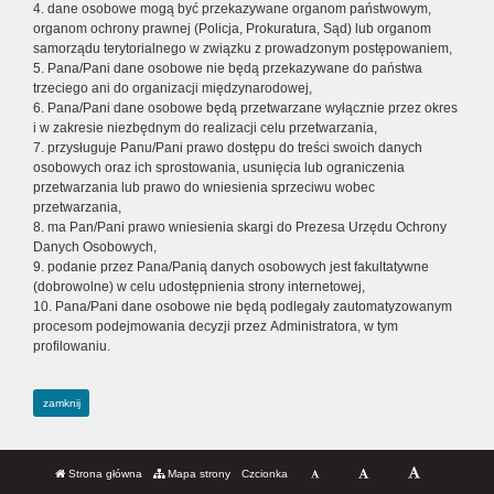
4. dane osobowe mogą być przekazywane organom państwowym,
organom ochrony prawnej (Policja, Prokuratura, Sąd) lub organom
samorządu terytorialnego w związku z prowadzonym postępowaniem,
5. Pana/Pani dane osobowe nie będą przekazywane do państwa
trzeciego ani do organizacji międzynarodowej,
6. Pana/Pani dane osobowe będą przetwarzane wyłącznie przez okres
i w zakresie niezbędnym do realizacji celu przetwarzania,
7. przysługuje Panu/Pani prawo dostępu do treści swoich danych
osobowych oraz ich sprostowania, usunięcia lub ograniczenia
przetwarzania lub prawo do wniesienia sprzeciwu wobec
przetwarzania,
8. ma Pan/Pani prawo wniesienia skargi do Prezesa Urzędu Ochrony
Danych Osobowych,
9. podanie przez Pana/Panią danych osobowych jest fakultatywne
(dobrowolne) w celu udostępnienia strony internetowej,
10. Pana/Pani dane osobowe nie będą podlegały zautomatyzowanym
procesom podejmowania decyzji przez Administratora, w tym
profilowaniu.
zamknij
Strona główna
Mapa strony
Czcionka