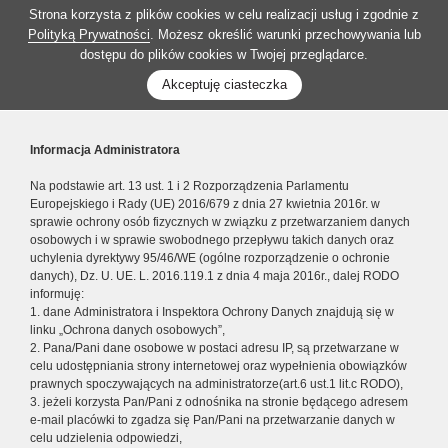
Strona korzysta z plików cookies w celu realizacji usług i zgodnie z
Polityką Prywatności
. Możesz określić warunki przechowywania lub
dostępu do plików cookies w Twojej przeglądarce.
Akceptuję ciasteczka
Informacja Administratora
Na podstawie art. 13 ust. 1 i 2 Rozporządzenia Parlamentu
Europejskiego i Rady (UE) 2016/679 z dnia 27 kwietnia 2016r. w
sprawie ochrony osób fizycznych w związku z przetwarzaniem danych
osobowych i w sprawie swobodnego przepływu takich danych oraz
uchylenia dyrektywy 95/46/WE (ogólne rozporządzenie o ochronie
danych), Dz. U. UE. L. 2016.119.1 z dnia 4 maja 2016r., dalej RODO
informuję:
1. dane Administratora i Inspektora Ochrony Danych znajdują się w
linku „Ochrona danych osobowych”,
2. Pana/Pani dane osobowe w postaci adresu IP, są przetwarzane w
celu udostępniania strony internetowej oraz wypełnienia obowiązków
prawnych spoczywających na administratorze(art.6 ust.1 lit.c RODO),
3. jeżeli korzysta Pan/Pani z odnośnika na stronie będącego adresem
e-mail placówki to zgadza się Pan/Pani na przetwarzanie danych w
celu udzielenia odpowiedzi,