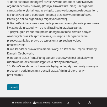
4. dane osobowe mogą być przekazywane organom państwowym,
organom ochrony prawnej (Policja, Prokuratura, Sąd) lub organom
samorządu terytorialnego w związku z prowadzonym postępowaniem,
5. Pana/Pani dane osobowe nie będą przekazywane do państwa
trzeciego ani do organizacji międzynarodowej,
6. Pana/Pani dane osobowe będą przetwarzane wyłącznie przez okres
i w zakresie niezbędnym do realizacji celu przetwarzania,
7. przysługuje Panu/Pani prawo dostępu do treści swoich danych
osobowych oraz ich sprostowania, usunięcia lub ograniczenia
przetwarzania lub prawo do wniesienia sprzeciwu wobec
przetwarzania,
8. ma Pan/Pani prawo wniesienia skargi do Prezesa Urzędu Ochrony
Danych Osobowych,
9. podanie przez Pana/Panią danych osobowych jest fakultatywne
(dobrowolne) w celu udostępnienia strony internetowej,
10. Pana/Pani dane osobowe nie będą podlegały zautomatyzowanym
procesom podejmowania decyzji przez Administratora, w tym
profilowaniu.
zamknij
Strona główna
Mapa strony
Czcionka