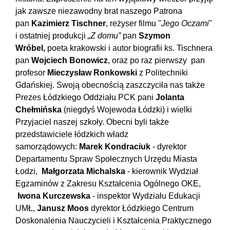
jak zawsze niezawodny brat naszego Patrona
pan
Kazimierz Tischner
, reżyser filmu "
Jego Oczami
"
i ostatniej produkcji
„Z domu”
pan
Szymon
Wróbel,
poeta krakowski i autor biografii ks. Tischnera
pan
Wojciech Bonowicz
, oraz po raz pierwszy pan
profesor
Mieczysław Ronkowski
z Politechniki
Gdańskiej. Swoją obecnością zaszczyciła nas także
Prezes Łódzkiego Oddziału PCK pani
Jolanta
Chełmińska
(niegdyś Wojewoda Łódzki) i wielki
Przyjaciel naszej szkoły. Obecni byli także
przedstawiciele łódzkich władz
samorządowych:
Marek Kondraciuk
- dyrektor
Departamentu Spraw Społecznych Urzędu Miasta
Łodzi,
Małgorzata Michalska
- kierownik Wydział
Egzaminów z Zakresu Kształcenia Ogólnego OKE,
Iwona
Kurczewska
- inspektor Wydziału Edukacji
UMŁ,
Janusz Moos
dyrektor Łódzkiego Centrum
Doskonalenia Nauczycieli i Kształcenia Praktycznego