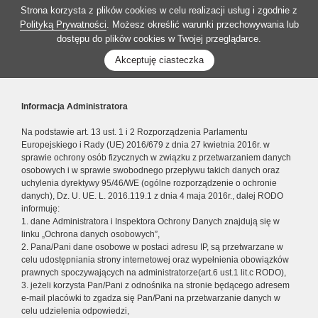
Strona korzysta z plików cookies w celu realizacji usług i zgodnie z
Polityką Prywatności
. Możesz określić warunki przechowywania lub
dostępu do plików cookies w Twojej przeglądarce.
Akceptuję ciasteczka
Informacja Administratora
Na podstawie art. 13 ust. 1 i 2 Rozporządzenia Parlamentu
Europejskiego i Rady (UE) 2016/679 z dnia 27 kwietnia 2016r. w
sprawie ochrony osób fizycznych w związku z przetwarzaniem danych
osobowych i w sprawie swobodnego przepływu takich danych oraz
uchylenia dyrektywy 95/46/WE (ogólne rozporządzenie o ochronie
danych), Dz. U. UE. L. 2016.119.1 z dnia 4 maja 2016r., dalej RODO
informuję:
1. dane Administratora i Inspektora Ochrony Danych znajdują się w
linku „Ochrona danych osobowych”,
2. Pana/Pani dane osobowe w postaci adresu IP, są przetwarzane w
celu udostępniania strony internetowej oraz wypełnienia obowiązków
prawnych spoczywających na administratorze(art.6 ust.1 lit.c RODO),
3. jeżeli korzysta Pan/Pani z odnośnika na stronie będącego adresem
e-mail placówki to zgadza się Pan/Pani na przetwarzanie danych w
celu udzielenia odpowiedzi,