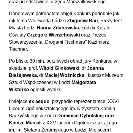
oraz przedstawiciel urzędu Marszałkowskiego.
Honorowym patronatem objęli Konkurs podobnie jak
rok temu Wojewoda Łódzki
Zbigniew Rau
, Prezydent
Miasta Łodzi
Hanna Zdanowska
, Łódzki Kurator
Oświaty
Grzegorz Wierzchowski
oraz Prezes
Stowarzyszenia „Drogami Tischnera” Kazimierz
Tischner.
Po blisko 30 min. burzliwych obrad jury Konkursu w
składzie: prof.
Witold Glinkowski
, dr
Joanna
Błażejewska
, dr
Maciej Woźniczka
i kustosz Muzeum
Sztuki Współczesnej w Łodzi
Małgorzata
Wiktorko
ogłosili wyniki.
I miejsce
ex aequo
przypadło reprezentantce XXVI
Liceum Ogólnokształcącego im. Krzysztofa Kamila
Baczyńskiego w Łodzi
Dominice Cybulskiej oraz
Kindze Musiał
z XXV Liceum Ogólnokształcącego
im. im. Stefana Żeromskiego w Łodzi. Miejscem II