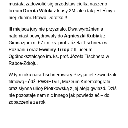
musiała zadowolić się przedstawicielka naszego
liceum
Dorota Wituła
z klasy 2M, ale i tak jesteśmy z
niej dumni. Brawo Dorotko!!!
III miejsca jury nie przyznało. Dwa wyróżnienia
natomiast powędrowały do
Agnieszki Kubiak
z
Gimnazjum nr 67 im. ks. prof. Józefa Tischnera w
Poznaniu oraz
Eweliny Trzop
z II Liceum
Ogólnokształcące im. ks. prof. Józefa Tischnera w
Rabce-Zdroju.
W tym roku nasi Tischnerowscy Przyjaciele zwiedzali
filmową Łódź: PWSFTviT, Muzeum Kinematografii
oraz słynna ulicę Piotrkowską z jej aleją gwiazd. Dziś
nie pozostaje nam nic innego jak powiedzieć – do
zobaczenia za rok!