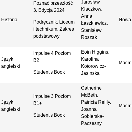
Jarosław
Poznać przeszłość
Kłaczkow,
3. Edycja 2024
Anna
Historia
Nowa 
Podręcznik. Liceum
Łaszkiewicz,
i technikum. Zakres
Stanisław
podstawowy
Roszak
Eoin Higgins,
Impulse 4 Poziom
Język
Karolina
B2
Macmi
angielski
Kotorowicz-
Student's Book
Jasińska
Catherine
McBeth,
Impulse 3 Poziom
Język
Patricia Reilly,
B1+
Macmi
angielski
Joanna
Student's Book
Sobierska-
Paczesny