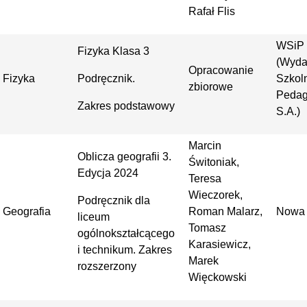
Rafał Flis
WSiP
Fizyka Klasa 3
(Wyda
Opracowanie
Fizyka
Podręcznik.
Szkoln
zbiorowe
Pedag
Zakres podstawowy
S.A.)
Marcin
Oblicza geografii 3.
Świtoniak,
Edycja 2024
Teresa
Wieczorek,
Podręcznik dla
Geografia
Roman Malarz,
Nowa 
liceum
Tomasz
ogólnokształcącego
Karasiewicz,
i technikum. Zakres
Marek
rozszerzony
Więckowski