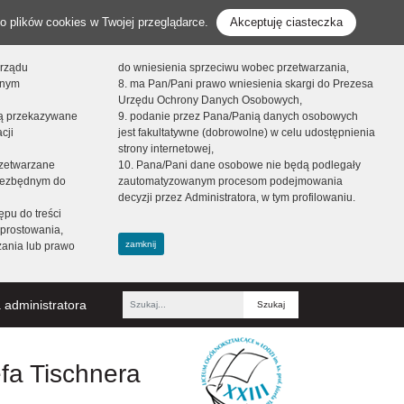
o plików cookies w Twojej przeglądarce.
Akceptuję ciasteczka
orządu
do wniesienia sprzeciwu wobec przetwarzania,
onym
8. ma Pan/Pani prawo wniesienia skargi do Prezesa
Urzędu Ochrony Danych Osobowych,
dą przekazywane
9. podanie przez Pana/Panią danych osobowych
cji
jest fakultatywne (dobrowolne) w celu udostępnienia
strony internetowej,
zetwarzane
10. Pana/Pani dane osobowe nie będą podlegały
niezbędnym do
zautomatyzowanym procesom podejmowania
decyzji przez Administratora, w tym profilowaniu.
ępu do treści
prostowania,
zamknij
zania lub prawo
 administratora
Fraza
efa Tischnera