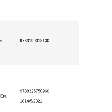
r
9783199018100
9788326750960
Era
1014/5/2021