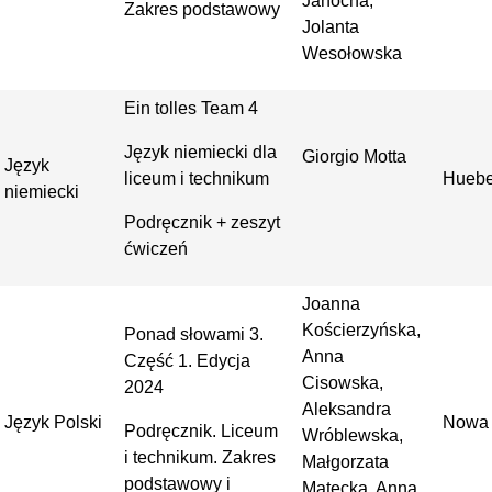
Janocha,
Zakres podstawowy
Jolanta
Wesołowska
Ein tolles Team 4
Język niemiecki dla
Giorgio Motta
Język
liceum i technikum
Huebe
niemiecki
Podręcznik + zeszyt
ćwiczeń
Joanna
Kościerzyńska,
Ponad słowami 3.
Anna
Część 1. Edycja
Cisowska,
2024
Aleksandra
Język Polski
Nowa 
Podręcznik. Liceum
Wróblewska,
i technikum. Zakres
Małgorzata
podstawowy i
Matecka, Anna