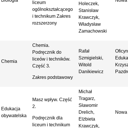
Biologia
Nowa 
liceum
Holeczek,
ogólnokształcącego
Stanisław
i technikum Zakres
Krawczyk,
rozszerzony
Władysław
Zamachowski
Chemia.
Rafał
Oficy
Podręcznik do
Szmigielski,
Eduka
liceów i techników.
Chemia
Witold
Krzysz
Część 3.
Danikiewicz
Pazdr
Zakres podstawowy
Michał
Tragarz,
Masz wpływ. Część
Sławomir
2.
Edukacja
Drelich,
Nowa 
obywatelska
Podręcznik dla
Elżbieta
liceum i technikum
Krawczyk,