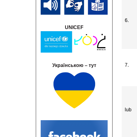
6.
UNICEF
7.
Українською – тут
lub