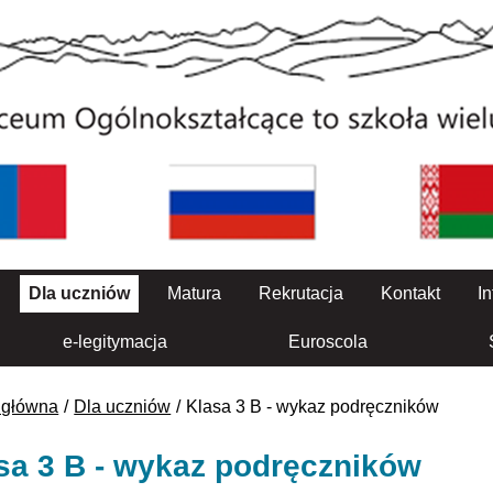
Dla uczniów
Matura
Rekrutacja
Kontakt
In
e-legitymacja
Euroscola
 główna
Dla uczniów
Klasa 3 B - wykaz podręczników
sa 3 B - wykaz podręczników