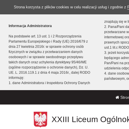
Strona korzysta z plików cookies w celu realizacji usług i zgodnie z
znajdują się w
Informacja Administratora
2. Pana/Pani da
przetwarzane w
Na podstawie art. 13 ust. 1 i 2 Rozporządzenia
internetowej o
Parlamentu Europejskiego i Rady (UE) 2016/679 z
prawnych spocz
dnia 27 kwietnia 2016r. w sprawie ochrony osób
ust.1 lit.c RODO
fizycznych w związku z przetwarzaniem danych
3. jeżeli korzy
osobowych i w sprawie swobodnego przepływu
będącego adres
takich danych oraz uchylenia dyrektywy 95/46/WE
Pan/Pani na pr
(ogólne rozporządzenie o ochronie danych), Dz. U.
udzielenia odp
UE. L. 2016.119.1 z dnia 4 maja 2016r., dalej RODO
4. dane osobo
informuję:
państwowym, or
1. dane Administratora i Inspektora Ochrony Danych
Stro
XXIII Liceum Ogólnok