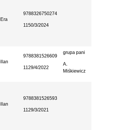
9788326750274
Era
1150/3/2024
grupa pani
9788381526609
llan
A.
1129/4/2022
Miśkiewicz
9788381526593
llan
1129/3/2021