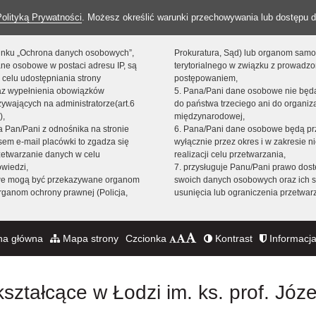
Polityką Prywatności
. Możesz określić warunki przechowywania lub dostępu d
 linku „Ochrona danych osobowych”,
Prokuratura, Sąd) lub organom sam
ne osobowe w postaci adresu IP, są
terytorialnego w związku z prowadz
 celu udostępniania strony
postępowaniem,
raz wypełnienia obowiązków
5. Pana/Pani dane osobowe nie bę
ywających na administratorze(art.6
do państwa trzeciego ani do organiza
),
międzynarodowej,
sta Pan/Pani z odnośnika na stronie
6. Pana/Pani dane osobowe będą pr
em e-mail placówki to zgadza się
wyłącznie przez okres i w zakresie 
zetwarzanie danych w celu
realizacji celu przetwarzania,
owiedzi,
7. przysługuje Panu/Pani prawo dost
we mogą być przekazywane organom
swoich danych osobowych oraz ich s
ganom ochrony prawnej (Policja,
usunięcia lub ograniczenia przetwar
na główna
Mapa strony
Czcionka
Kontrast
Informacja
ształcące w Łodzi im. ks. prof. Józ