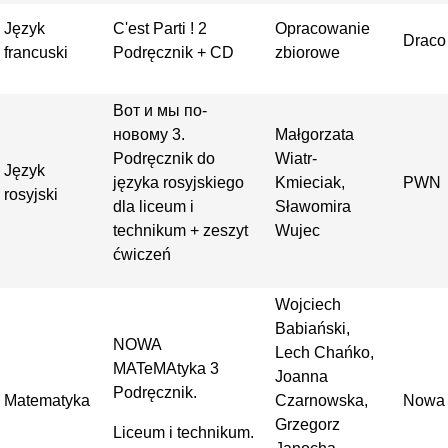
Język
C'est Parti ! 2
Opracowanie
Draco
francuski
Podręcznik + CD
zbiorowe
Вот и мы по-
новому 3.
Małgorzata
Podręcznik do
Wiatr-
Język
języka rosyjskiego
Kmieciak,
PWN
rosyjski
dla liceum i
Sławomira
technikum + zeszyt
Wujec
ćwiczeń
Wojciech
Babiański,
NOWA
Lech Chańko,
MATeMAtyka 3
Joanna
Podręcznik.
Matematyka
Czarnowska,
Nowa 
Grzegorz
Liceum i technikum.