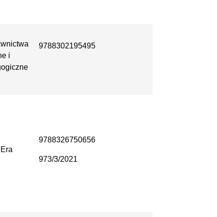
wnictwa
9788302195495
e i
ogiczne
9788326750656
Era
973/3/2021