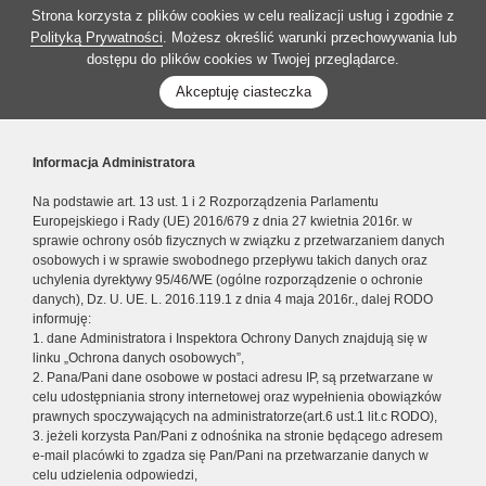
Strona korzysta z plików cookies w celu realizacji usług i zgodnie z
Polityką Prywatności
. Możesz określić warunki przechowywania lub
dostępu do plików cookies w Twojej przeglądarce.
Akceptuję ciasteczka
Informacja Administratora
Na podstawie art. 13 ust. 1 i 2 Rozporządzenia Parlamentu
Europejskiego i Rady (UE) 2016/679 z dnia 27 kwietnia 2016r. w
sprawie ochrony osób fizycznych w związku z przetwarzaniem danych
osobowych i w sprawie swobodnego przepływu takich danych oraz
uchylenia dyrektywy 95/46/WE (ogólne rozporządzenie o ochronie
danych), Dz. U. UE. L. 2016.119.1 z dnia 4 maja 2016r., dalej RODO
informuję:
1. dane Administratora i Inspektora Ochrony Danych znajdują się w
linku „Ochrona danych osobowych”,
2. Pana/Pani dane osobowe w postaci adresu IP, są przetwarzane w
celu udostępniania strony internetowej oraz wypełnienia obowiązków
prawnych spoczywających na administratorze(art.6 ust.1 lit.c RODO),
3. jeżeli korzysta Pan/Pani z odnośnika na stronie będącego adresem
e-mail placówki to zgadza się Pan/Pani na przetwarzanie danych w
celu udzielenia odpowiedzi,