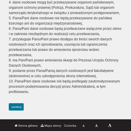
4. dane osobowe mogą być przekazywane organom państwowym,
organom ochrony prawnej (Policja, Prokuratura, Sąd) lub organom
samorządu terytorialnego w związku z prowadzonym postępowaniem,
5. Pana/Pani dane osobowe nie będą przekazywane do państwa
trzeciego ani do organizacji międzynarodowej,
6. Pana/Pani dane osobowe będą przetwarzane wyłącznie przez okres
i w zakresie niezbędnym do realizacji celu przetwarzania,
7. przysługuje Panu/Pani prawo dostępu do treści swoich danych
osobowych oraz ich sprostowania, usunięcia lub ograniczenia
przetwarzania lub prawo do wniesienia sprzeciwu wobec
przetwarzania,
8. ma Pan/Pani prawo wniesienia skargi do Prezesa Urzędu Ochrony
Danych Osobowych,
9. podanie przez Pana/Panią danych osobowych jest fakultatywne
(dobrowolne) w celu udostępnienia strony internetowej,
10. Pana/Pani dane osobowe nie będą podlegały zautomatyzowanym
procesom podejmowania decyzji przez Administratora, w tym
profilowaniu.
zamknij
Strona główna
Mapa strony
Czcionka