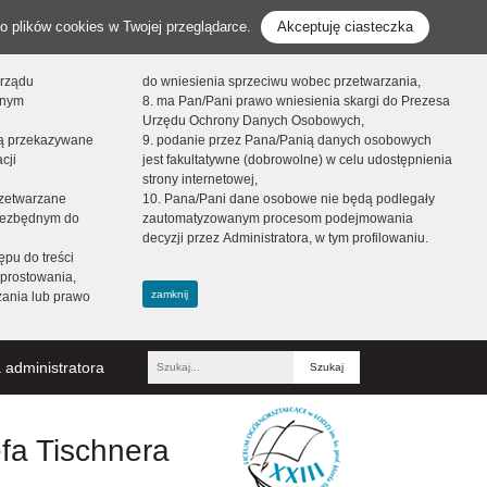
o plików cookies w Twojej przeglądarce.
Akceptuję ciasteczka
orządu
do wniesienia sprzeciwu wobec przetwarzania,
onym
8. ma Pan/Pani prawo wniesienia skargi do Prezesa
Urzędu Ochrony Danych Osobowych,
dą przekazywane
9. podanie przez Pana/Panią danych osobowych
cji
jest fakultatywne (dobrowolne) w celu udostępnienia
strony internetowej,
zetwarzane
10. Pana/Pani dane osobowe nie będą podlegały
niezbędnym do
zautomatyzowanym procesom podejmowania
decyzji przez Administratora, w tym profilowaniu.
ępu do treści
prostowania,
zamknij
zania lub prawo
 administratora
Fraza
efa Tischnera