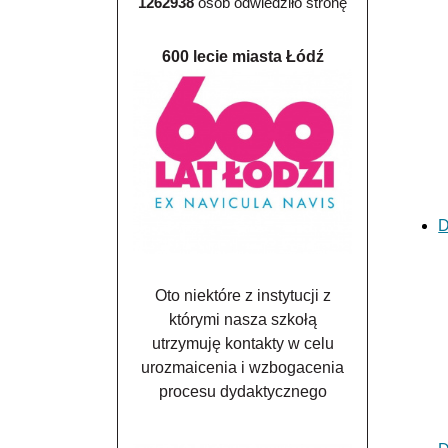
1262938
osób odwiedziło stronę
600 lecie miasta Łódź
D
Oto niektóre z instytucji z
którymi nasza szkołą
utrzymuję kontakty w celu
urozmaicenia i wzbogacenia
procesu dydaktycznego