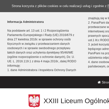
Strona korzysta z plików cookies w celu realizacji usług i zgodnie z
znajdują się w
Informacja Administratora
2. Pana/Pani da
przetwarzane w
Na podstawie art. 13 ust. 1 i 2 Rozporządzenia
internetowej o
Parlamentu Europejskiego i Rady (UE) 2016/679 z
prawnych spocz
dnia 27 kwietnia 2016r. w sprawie ochrony osób
ust.1 lit.c RODO
fizycznych w związku z przetwarzaniem danych
3. jeżeli korzy
osobowych i w sprawie swobodnego przepływu
będącego adres
takich danych oraz uchylenia dyrektywy 95/46/WE
Pan/Pani na pr
(ogólne rozporządzenie o ochronie danych), Dz. U.
udzielenia odp
UE. L. 2016.119.1 z dnia 4 maja 2016r., dalej RODO
4. dane osobo
informuję:
państwowym, or
1. dane Administratora i Inspektora Ochrony Danych
Stro
XXIII Liceum Ogólnok