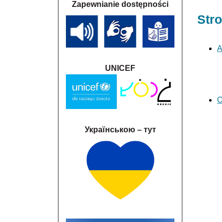
Zapewnianie dostępności
Str
A
UNICEF
O
Українською – тут