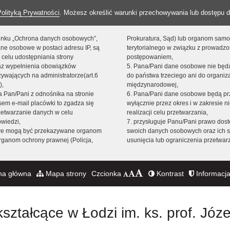
Polityką Prywatności
. Możesz określić warunki przechowywania lub dostępu d
 linku „Ochrona danych osobowych”,
Prokuratura, Sąd) lub organom sam
ne osobowe w postaci adresu IP, są
terytorialnego w związku z prowadz
 celu udostępniania strony
postępowaniem,
raz wypełnienia obowiązków
5. Pana/Pani dane osobowe nie bę
ywających na administratorze(art.6
do państwa trzeciego ani do organiza
),
międzynarodowej,
sta Pan/Pani z odnośnika na stronie
6. Pana/Pani dane osobowe będą pr
em e-mail placówki to zgadza się
wyłącznie przez okres i w zakresie 
zetwarzanie danych w celu
realizacji celu przetwarzania,
owiedzi,
7. przysługuje Panu/Pani prawo dost
we mogą być przekazywane organom
swoich danych osobowych oraz ich s
ganom ochrony prawnej (Policja,
usunięcia lub ograniczenia przetwar
na główna
Mapa strony
Czcionka
Kontrast
Informacja
ształcące w Łodzi im. ks. prof. Józ