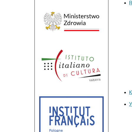
R
K
У