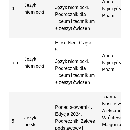
Anna
Język
Język niemiecki.
4.
Kryczyńska-
niemiecki
Podręcznik dla
Pham
liceum i technikum
+ zeszyt ćwiczeń
Effekt Neu. Część
5.
Anna
Język
Język niemiecki.
lub
Kryczyńska-
niemiecki
Podręcznik dla
Pham
liceum i technikum
+ zeszyt ćwiczeń
Joanna
Kościerzyńsk
Ponad słowami 4.
Aleksandra
Edycja 2024.
Język
Wróblewska,
5.
Podręcznik. Zakres
polski
Małgorzata
podstawowy i