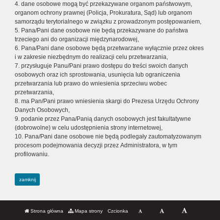
4. dane osobowe mogą być przekazywane organom państwowym,
organom ochrony prawnej (Policja, Prokuratura, Sąd) lub organom
samorządu terytorialnego w związku z prowadzonym postępowaniem,
5. Pana/Pani dane osobowe nie będą przekazywane do państwa
trzeciego ani do organizacji międzynarodowej,
6. Pana/Pani dane osobowe będą przetwarzane wyłącznie przez okres
i w zakresie niezbędnym do realizacji celu przetwarzania,
7. przysługuje Panu/Pani prawo dostępu do treści swoich danych
osobowych oraz ich sprostowania, usunięcia lub ograniczenia
przetwarzania lub prawo do wniesienia sprzeciwu wobec
przetwarzania,
8. ma Pan/Pani prawo wniesienia skargi do Prezesa Urzędu Ochrony
Danych Osobowych,
9. podanie przez Pana/Panią danych osobowych jest fakultatywne
(dobrowolne) w celu udostępnienia strony internetowej,
10. Pana/Pani dane osobowe nie będą podlegały zautomatyzowanym
procesom podejmowania decyzji przez Administratora, w tym
profilowaniu.
zamknij
Strona główna
Mapa strony
Czcionka