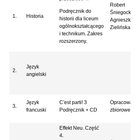
Robert
Podręcznik do
Śniegocki,
1.
Historia
historii dla liceum
Agnieszka
ogólnokształcącego
Zielińska
i technikum. Zakres
rozszerzony.
Język
2.
angielski
Język
C'est parti! 3
Opracowanie
3.
francuski
Podręcznik + CD
zbiorowe
Effekt Neu. Część
4.