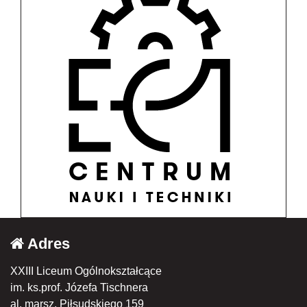
Adres
XXIII Liceum Ogólnokształcące
im. ks.prof. Józefa Tischnera
al. marsz. Piłsudskiego 159