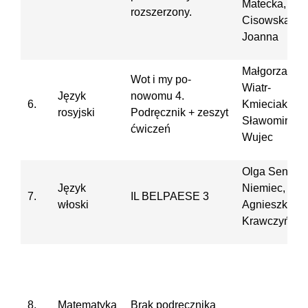
Matecka, An
rozszerzony.
Cisowska,
Joanna
Małgorzata
Wot i my po-
Wiatr-
Język
nowomu 4.
6.
Kmieciak,
rosyjski
Podręcznik + zeszyt
Sławomira
ćwiczeń
Wujec
Olga Seneta-
Język
Niemiec,
7.
IL BELPAESE 3
włoski
Agnieszka
Krawczyńska
8.
Matematyka
Brak podręcznika