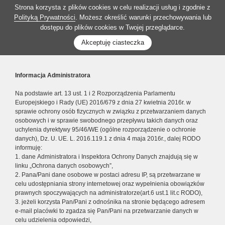
Strona korzysta z plików cookies w celu realizacji usług i zgodnie z
Polityką Prywatności
. Możesz określić warunki przechowywania lub
dostępu do plików cookies w Twojej przeglądarce.
Akceptuję ciasteczka
Informacja Administratora
Na podstawie art. 13 ust. 1 i 2 Rozporządzenia Parlamentu
Europejskiego i Rady (UE) 2016/679 z dnia 27 kwietnia 2016r. w
sprawie ochrony osób fizycznych w związku z przetwarzaniem danych
osobowych i w sprawie swobodnego przepływu takich danych oraz
uchylenia dyrektywy 95/46/WE (ogólne rozporządzenie o ochronie
danych), Dz. U. UE. L. 2016.119.1 z dnia 4 maja 2016r., dalej RODO
informuję:
1. dane Administratora i Inspektora Ochrony Danych znajdują się w
linku „Ochrona danych osobowych”,
2. Pana/Pani dane osobowe w postaci adresu IP, są przetwarzane w
celu udostępniania strony internetowej oraz wypełnienia obowiązków
prawnych spoczywających na administratorze(art.6 ust.1 lit.c RODO),
3. jeżeli korzysta Pan/Pani z odnośnika na stronie będącego adresem
e-mail placówki to zgadza się Pan/Pani na przetwarzanie danych w
celu udzielenia odpowiedzi,