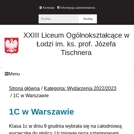
Kontrast
Informacja administratora
Fraza
XXIII Liceum Ogólnokształcące w
Łodzi im. ks. prof. Józefa
Tischnera
Menu
Strona główna
Kategoria: Wydarzenia 2022/2023
1C w Warszawie
1C w Warszawie
Klasa 1c w dniu 9 grudnia wybrała się na całodniową
wycieczkę do stolicy. Uczniowie poza sztampowymi