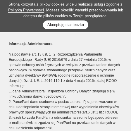
Strona korzysta z plików cookies w celu realizacji usług i zgodnie z
Polityką Prywatności
. Możesz określić warunki przechowywania lub
dostępu do plików cookies w Twojej przeglądarce.
Akceptuję ciasteczka
Informacja Administratora
Na podstawie art. 13 ust. 1 i 2 Rozporządzenia Parlamentu
Europejskiego i Rady (UE) 2016/679 z dnia 27 kwietnia 2016r. w
sprawie ochrony osób fizycznych w związku z przetwarzaniem danych
osobowych i w sprawie swobodnego przepływu takich danych oraz
uchylenia dyrektywy 95/46/WE (ogólne rozporządzenie o ochronie
danych), Dz. U. UE. L. 2016.119.1 z dnia 4 maja 2016r., dalej RODO
informuję:
1. dane Administratora i Inspektora Ochrony Danych znajdują się w
linku „Ochrona danych osobowych”,
2. Pana/Pani dane osobowe w postaci adresu IP, są przetwarzane w
celu udostępniania strony internetowej oraz wypełnienia obowiązków
prawnych spoczywających na administratorze(art.6 ust.1 lit.c RODO),
3. jeżeli korzysta Pan/Pani z odnośnika na stronie będącego adresem
e-mail placówki to zgadza się Pan/Pani na przetwarzanie danych w
celu udzielenia odpowiedzi,