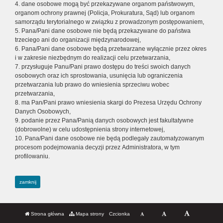
4. dane osobowe mogą być przekazywane organom państwowym,
organom ochrony prawnej (Policja, Prokuratura, Sąd) lub organom
samorządu terytorialnego w związku z prowadzonym postępowaniem,
5. Pana/Pani dane osobowe nie będą przekazywane do państwa
trzeciego ani do organizacji międzynarodowej,
6. Pana/Pani dane osobowe będą przetwarzane wyłącznie przez okres
i w zakresie niezbędnym do realizacji celu przetwarzania,
7. przysługuje Panu/Pani prawo dostępu do treści swoich danych
osobowych oraz ich sprostowania, usunięcia lub ograniczenia
przetwarzania lub prawo do wniesienia sprzeciwu wobec
przetwarzania,
8. ma Pan/Pani prawo wniesienia skargi do Prezesa Urzędu Ochrony
Danych Osobowych,
9. podanie przez Pana/Panią danych osobowych jest fakultatywne
(dobrowolne) w celu udostępnienia strony internetowej,
10. Pana/Pani dane osobowe nie będą podlegały zautomatyzowanym
procesom podejmowania decyzji przez Administratora, w tym
profilowaniu.
zamknij
Strona główna
Mapa strony
Czcionka