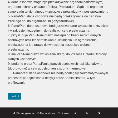
4. dane osobowe mogą być przekazywane organom państwowym,
organom ochrony prawnej (Policja, Prokuratura, Sąd) lub organom
samorządu terytorialnego w związku z prowadzonym postępowaniem,
5. Pana/Pani dane osobowe nie będą przekazywane do państwa
trzeciego ani do organizacji międzynarodowej,
6. Pana/Pani dane osobowe będą przetwarzane wyłącznie przez okres
i w zakresie niezbędnym do realizacji celu przetwarzania,
7. przysługuje Panu/Pani prawo dostępu do treści swoich danych
osobowych oraz ich sprostowania, usunięcia lub ograniczenia
przetwarzania lub prawo do wniesienia sprzeciwu wobec
przetwarzania,
8. ma Pan/Pani prawo wniesienia skargi do Prezesa Urzędu Ochrony
Danych Osobowych,
9. podanie przez Pana/Panią danych osobowych jest fakultatywne
(dobrowolne) w celu udostępnienia strony internetowej,
10. Pana/Pani dane osobowe nie będą podlegały zautomatyzowanym
procesom podejmowania decyzji przez Administratora, w tym
profilowaniu.
zamknij
Strona główna
Mapa strony
Czcionka