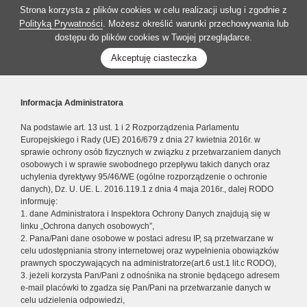
Strona korzysta z plików cookies w celu realizacji usług i zgodnie z
Polityką Prywatności
. Możesz określić warunki przechowywania lub
dostępu do plików cookies w Twojej przeglądarce.
Akceptuję ciasteczka
Informacja Administratora
Na podstawie art. 13 ust. 1 i 2 Rozporządzenia Parlamentu
Europejskiego i Rady (UE) 2016/679 z dnia 27 kwietnia 2016r. w
sprawie ochrony osób fizycznych w związku z przetwarzaniem danych
osobowych i w sprawie swobodnego przepływu takich danych oraz
uchylenia dyrektywy 95/46/WE (ogólne rozporządzenie o ochronie
danych), Dz. U. UE. L. 2016.119.1 z dnia 4 maja 2016r., dalej RODO
informuję:
1. dane Administratora i Inspektora Ochrony Danych znajdują się w
linku „Ochrona danych osobowych”,
2. Pana/Pani dane osobowe w postaci adresu IP, są przetwarzane w
celu udostępniania strony internetowej oraz wypełnienia obowiązków
prawnych spoczywających na administratorze(art.6 ust.1 lit.c RODO),
3. jeżeli korzysta Pan/Pani z odnośnika na stronie będącego adresem
e-mail placówki to zgadza się Pan/Pani na przetwarzanie danych w
celu udzielenia odpowiedzi,