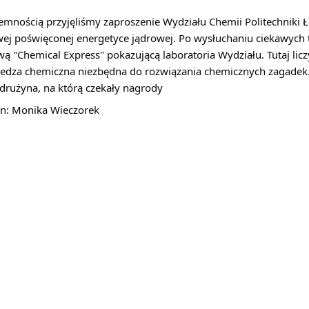
emnością przyjęliśmy zaproszenie Wydziału Chemii Politechniki Łó
ej poświęconej energetyce jądrowej. Po wysłuchaniu ciekawych t
ą "Chemical Express" pokazującą laboratoria Wydziału. Tutaj liczy
iedza chemiczna niezbędna do rozwiązania chemicznych zagadek.
drużyna, na którą czekały nagrody 
n: Monika Wieczorek