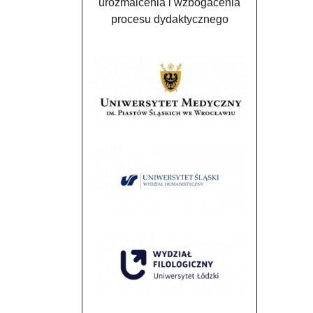
urozmaicenia i wzbogacenia
procesu dydaktycznego