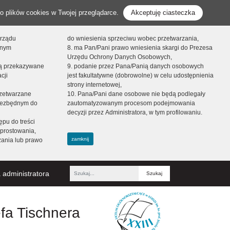
o plików cookies w Twojej przeglądarce.
Akceptuję ciasteczka
orządu
do wniesienia sprzeciwu wobec przetwarzania,
onym
8. ma Pan/Pani prawo wniesienia skargi do Prezesa
Urzędu Ochrony Danych Osobowych,
dą przekazywane
9. podanie przez Pana/Panią danych osobowych
cji
jest fakultatywne (dobrowolne) w celu udostępnienia
strony internetowej,
zetwarzane
10. Pana/Pani dane osobowe nie będą podlegały
niezbędnym do
zautomatyzowanym procesom podejmowania
decyzji przez Administratora, w tym profilowaniu.
ępu do treści
prostowania,
zamknij
zania lub prawo
 administratora
Fraza
efa Tischnera