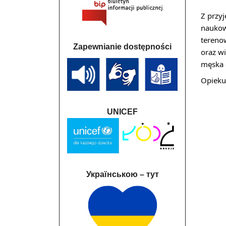
Z przyj
naukow
terenow
Zapewnianie dostępności
oraz w
męska 
Opieku
UNICEF
Українською – тут