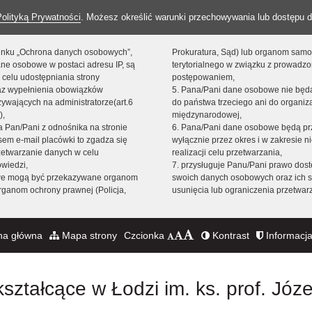
Polityką Prywatności
. Możesz określić warunki przechowywania lub dostępu d
 linku „Ochrona danych osobowych”,
Prokuratura, Sąd) lub organom sam
ne osobowe w postaci adresu IP, są
terytorialnego w związku z prowadz
 celu udostępniania strony
postępowaniem,
raz wypełnienia obowiązków
5. Pana/Pani dane osobowe nie bę
ywających na administratorze(art.6
do państwa trzeciego ani do organiza
),
międzynarodowej,
sta Pan/Pani z odnośnika na stronie
6. Pana/Pani dane osobowe będą pr
em e-mail placówki to zgadza się
wyłącznie przez okres i w zakresie 
zetwarzanie danych w celu
realizacji celu przetwarzania,
owiedzi,
7. przysługuje Panu/Pani prawo dost
we mogą być przekazywane organom
swoich danych osobowych oraz ich s
ganom ochrony prawnej (Policja,
usunięcia lub ograniczenia przetwar
na główna
Mapa strony
Czcionka
Kontrast
Informacja
ształcące w Łodzi im. ks. prof. Józ