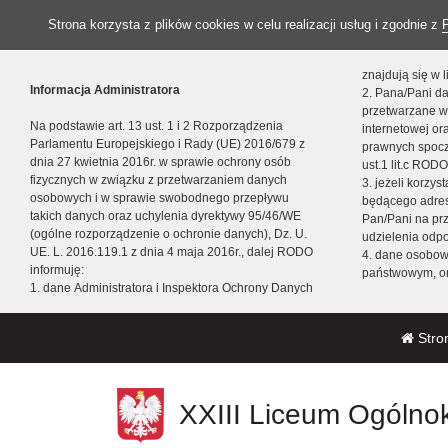
Strona korzysta z plików cookies w celu realizacji usług i zgodnie z
znajdują się w
Informacja Administratora
2. Pana/Pani da
przetwarzane w
Na podstawie art. 13 ust. 1 i 2 Rozporządzenia
internetowej o
Parlamentu Europejskiego i Rady (UE) 2016/679 z
prawnych spocz
dnia 27 kwietnia 2016r. w sprawie ochrony osób
ust.1 lit.c RODO
fizycznych w związku z przetwarzaniem danych
3. jeżeli korzy
osobowych i w sprawie swobodnego przepływu
będącego adres
takich danych oraz uchylenia dyrektywy 95/46/WE
Pan/Pani na pr
(ogólne rozporządzenie o ochronie danych), Dz. U.
udzielenia odp
UE. L. 2016.119.1 z dnia 4 maja 2016r., dalej RODO
4. dane osobo
informuję:
państwowym, or
1. dane Administratora i Inspektora Ochrony Danych
Stro
XXIII Liceum Ogólnok