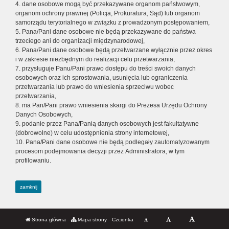
4. dane osobowe mogą być przekazywane organom państwowym,
organom ochrony prawnej (Policja, Prokuratura, Sąd) lub organom
samorządu terytorialnego w związku z prowadzonym postępowaniem,
5. Pana/Pani dane osobowe nie będą przekazywane do państwa
trzeciego ani do organizacji międzynarodowej,
6. Pana/Pani dane osobowe będą przetwarzane wyłącznie przez okres
i w zakresie niezbędnym do realizacji celu przetwarzania,
7. przysługuje Panu/Pani prawo dostępu do treści swoich danych
osobowych oraz ich sprostowania, usunięcia lub ograniczenia
przetwarzania lub prawo do wniesienia sprzeciwu wobec
przetwarzania,
8. ma Pan/Pani prawo wniesienia skargi do Prezesa Urzędu Ochrony
Danych Osobowych,
9. podanie przez Pana/Panią danych osobowych jest fakultatywne
(dobrowolne) w celu udostępnienia strony internetowej,
10. Pana/Pani dane osobowe nie będą podlegały zautomatyzowanym
procesom podejmowania decyzji przez Administratora, w tym
profilowaniu.
zamknij
Strona główna
Mapa strony
Czcionka