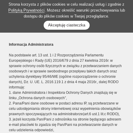
Strona korzysta z plików cookies w celu realizacji usług i zgodnie z
Polityką Prywatności
. Możesz określić warunki przechowywania lub
dostępu do plików cookies w Twojej przeglądarce.
Akceptuję ciasteczka
Informacja Administratora
Na podstawie art. 13 ust. 1 i 2 Rozporządzenia Parlamentu
Europejskiego i Rady (UE) 2016/679 z dnia 27 kwietnia 2016r. w
sprawie ochrony osób fizycznych w związku z przetwarzaniem danych
osobowych i w sprawie swobodnego przepływu takich danych oraz
uchylenia dyrektywy 95/46/WE (ogólne rozporządzenie o ochronie
danych), Dz. U. UE. L. 2016.119.1 z dnia 4 maja 2016r., dalej RODO
informuję:
1. dane Administratora i Inspektora Ochrony Danych znajdują się w
linku „Ochrona danych osobowych”,
2. Pana/Pani dane osobowe w postaci adresu IP, są przetwarzane w
celu udostępniania strony internetowej oraz wypełnienia obowiązków
prawnych spoczywających na administratorze(art.6 ust.1 lit.c RODO),
3. jeżeli korzysta Pan/Pani z odnośnika na stronie będącego adresem
e-mail placówki to zgadza się Pan/Pani na przetwarzanie danych w
celu udzielenia odpowiedzi,