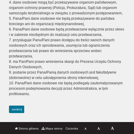
4. dane osobowe mogą być przekazywane organom państwowym,
organom ochrony prawnej (Policja, Prokuratura, Sąd) lub organom
samorządu terytorialnego w związku z prowadzonym postępowaniem,
5. Pana/Pani dane osobowe nie będą przekazywane do państwa
trzeciego ani do organizacji międzynarodowej,
6. Pana/Pani dane osobowe będą przetwarzane wyłącznie przez okres
i w zakresie niezbędnym do realizacji celu przetwarzania,
7. przysługuje Panu/Pani prawo dostępu do treści swoich danych
osobowych oraz ich sprostowania, usunięcia lub ograniczenia
przetwarzania lub prawo do wniesienia sprzeciwu wobec
przetwarzania,
8. ma Pan/Pani prawo wniesienia skargi do Prezesa Urzędu Ochrony
Danych Osobowych,
9. podanie przez Pana/Panią danych osobowych jest fakultatywne
(dobrowolne) w celu udostępnienia strony internetowej,
10. Pana/Pani dane osobowe nie będą podlegały zautomatyzowanym
procesom podejmowania decyzji przez Administratora, w tym
profilowaniu.
zamknij
Strona główna
Mapa strony
Czcionka