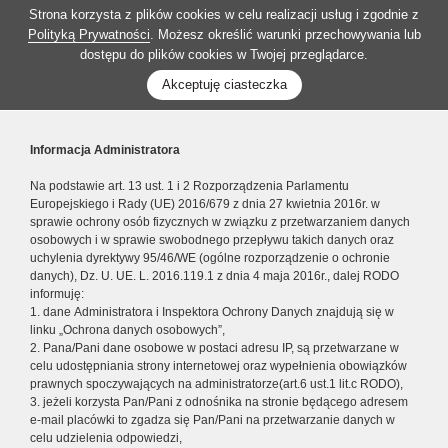
Strona korzysta z plików cookies w celu realizacji usług i zgodnie z
Polityką Prywatności
. Możesz określić warunki przechowywania lub
dostępu do plików cookies w Twojej przeglądarce.
Akceptuję ciasteczka
Informacja Administratora
Na podstawie art. 13 ust. 1 i 2 Rozporządzenia Parlamentu
Europejskiego i Rady (UE) 2016/679 z dnia 27 kwietnia 2016r. w
sprawie ochrony osób fizycznych w związku z przetwarzaniem danych
osobowych i w sprawie swobodnego przepływu takich danych oraz
uchylenia dyrektywy 95/46/WE (ogólne rozporządzenie o ochronie
danych), Dz. U. UE. L. 2016.119.1 z dnia 4 maja 2016r., dalej RODO
informuję:
1. dane Administratora i Inspektora Ochrony Danych znajdują się w
linku „Ochrona danych osobowych”,
2. Pana/Pani dane osobowe w postaci adresu IP, są przetwarzane w
celu udostępniania strony internetowej oraz wypełnienia obowiązków
prawnych spoczywających na administratorze(art.6 ust.1 lit.c RODO),
3. jeżeli korzysta Pan/Pani z odnośnika na stronie będącego adresem
e-mail placówki to zgadza się Pan/Pani na przetwarzanie danych w
celu udzielenia odpowiedzi,