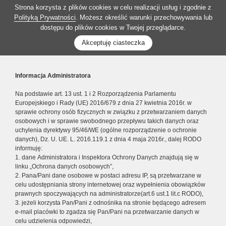
Strona korzysta z plików cookies w celu realizacji usług i zgodnie z
Polityką Prywatności
. Możesz określić warunki przechowywania lub
dostępu do plików cookies w Twojej przeglądarce.
Akceptuję ciasteczka
Informacja Administratora
Na podstawie art. 13 ust. 1 i 2 Rozporządzenia Parlamentu
Europejskiego i Rady (UE) 2016/679 z dnia 27 kwietnia 2016r. w
sprawie ochrony osób fizycznych w związku z przetwarzaniem danych
osobowych i w sprawie swobodnego przepływu takich danych oraz
uchylenia dyrektywy 95/46/WE (ogólne rozporządzenie o ochronie
danych), Dz. U. UE. L. 2016.119.1 z dnia 4 maja 2016r., dalej RODO
informuję:
1. dane Administratora i Inspektora Ochrony Danych znajdują się w
linku „Ochrona danych osobowych”,
2. Pana/Pani dane osobowe w postaci adresu IP, są przetwarzane w
celu udostępniania strony internetowej oraz wypełnienia obowiązków
prawnych spoczywających na administratorze(art.6 ust.1 lit.c RODO),
3. jeżeli korzysta Pan/Pani z odnośnika na stronie będącego adresem
e-mail placówki to zgadza się Pan/Pani na przetwarzanie danych w
celu udzielenia odpowiedzi,