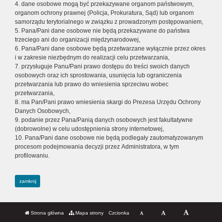
4. dane osobowe mogą być przekazywane organom państwowym,
organom ochrony prawnej (Policja, Prokuratura, Sąd) lub organom
samorządu terytorialnego w związku z prowadzonym postępowaniem,
5. Pana/Pani dane osobowe nie będą przekazywane do państwa
trzeciego ani do organizacji międzynarodowej,
6. Pana/Pani dane osobowe będą przetwarzane wyłącznie przez okres
i w zakresie niezbędnym do realizacji celu przetwarzania,
7. przysługuje Panu/Pani prawo dostępu do treści swoich danych
osobowych oraz ich sprostowania, usunięcia lub ograniczenia
przetwarzania lub prawo do wniesienia sprzeciwu wobec
przetwarzania,
8. ma Pan/Pani prawo wniesienia skargi do Prezesa Urzędu Ochrony
Danych Osobowych,
9. podanie przez Pana/Panią danych osobowych jest fakultatywne
(dobrowolne) w celu udostępnienia strony internetowej,
10. Pana/Pani dane osobowe nie będą podlegały zautomatyzowanym
procesom podejmowania decyzji przez Administratora, w tym
profilowaniu.
zamknij
Strona główna
Mapa strony
Czcionka