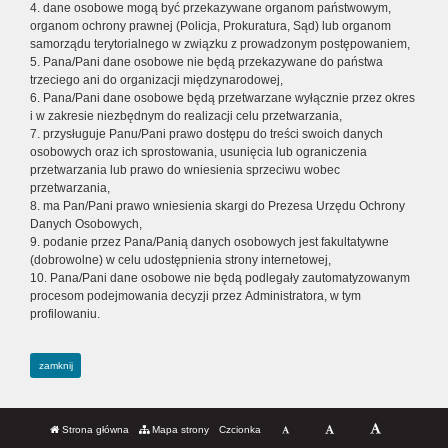
4. dane osobowe mogą być przekazywane organom państwowym,
organom ochrony prawnej (Policja, Prokuratura, Sąd) lub organom
samorządu terytorialnego w związku z prowadzonym postępowaniem,
5. Pana/Pani dane osobowe nie będą przekazywane do państwa
trzeciego ani do organizacji międzynarodowej,
6. Pana/Pani dane osobowe będą przetwarzane wyłącznie przez okres
i w zakresie niezbędnym do realizacji celu przetwarzania,
7. przysługuje Panu/Pani prawo dostępu do treści swoich danych
osobowych oraz ich sprostowania, usunięcia lub ograniczenia
przetwarzania lub prawo do wniesienia sprzeciwu wobec
przetwarzania,
8. ma Pan/Pani prawo wniesienia skargi do Prezesa Urzędu Ochrony
Danych Osobowych,
9. podanie przez Pana/Panią danych osobowych jest fakultatywne
(dobrowolne) w celu udostępnienia strony internetowej,
10. Pana/Pani dane osobowe nie będą podlegały zautomatyzowanym
procesom podejmowania decyzji przez Administratora, w tym
profilowaniu.
zamknij
Strona główna
Mapa strony
Czcionka