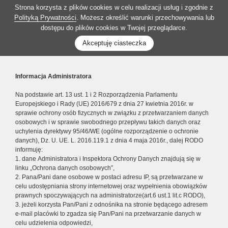
Strona korzysta z plików cookies w celu realizacji usług i zgodnie z
Polityką Prywatności
. Możesz określić warunki przechowywania lub
dostępu do plików cookies w Twojej przeglądarce.
Akceptuję ciasteczka
Informacja Administratora
Na podstawie art. 13 ust. 1 i 2 Rozporządzenia Parlamentu
Europejskiego i Rady (UE) 2016/679 z dnia 27 kwietnia 2016r. w
sprawie ochrony osób fizycznych w związku z przetwarzaniem danych
osobowych i w sprawie swobodnego przepływu takich danych oraz
uchylenia dyrektywy 95/46/WE (ogólne rozporządzenie o ochronie
danych), Dz. U. UE. L. 2016.119.1 z dnia 4 maja 2016r., dalej RODO
informuję:
1. dane Administratora i Inspektora Ochrony Danych znajdują się w
linku „Ochrona danych osobowych”,
2. Pana/Pani dane osobowe w postaci adresu IP, są przetwarzane w
celu udostępniania strony internetowej oraz wypełnienia obowiązków
prawnych spoczywających na administratorze(art.6 ust.1 lit.c RODO),
3. jeżeli korzysta Pan/Pani z odnośnika na stronie będącego adresem
e-mail placówki to zgadza się Pan/Pani na przetwarzanie danych w
celu udzielenia odpowiedzi,