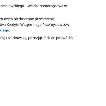
rszałkowskiego – władza samorządowa w 
co dzień niedostępne przestrzenie 
ystwa Kredytu Wzajemnego Przemysłowców 
kiego
.
icą Piotrkowską, poznając łódzkie podwórka i 