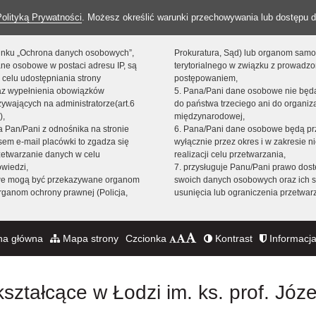
Polityką Prywatności
. Możesz określić warunki przechowywania lub dostępu d
 linku „Ochrona danych osobowych”,
Prokuratura, Sąd) lub organom sam
ne osobowe w postaci adresu IP, są
terytorialnego w związku z prowadz
 celu udostępniania strony
postępowaniem,
raz wypełnienia obowiązków
5. Pana/Pani dane osobowe nie bę
ywających na administratorze(art.6
do państwa trzeciego ani do organiza
),
międzynarodowej,
sta Pan/Pani z odnośnika na stronie
6. Pana/Pani dane osobowe będą pr
em e-mail placówki to zgadza się
wyłącznie przez okres i w zakresie 
zetwarzanie danych w celu
realizacji celu przetwarzania,
owiedzi,
7. przysługuje Panu/Pani prawo dost
we mogą być przekazywane organom
swoich danych osobowych oraz ich s
ganom ochrony prawnej (Policja,
usunięcia lub ograniczenia przetwar
na główna
Mapa strony
Czcionka
Kontrast
Informacja
ształcące w Łodzi im. ks. prof. Józ