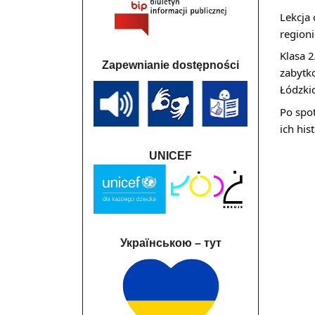
Lekcja
regioni
Klasa 2
Zapewnianie dostępności
zabytk
Łódzkic
Po spo
ich hist
UNICEF
Українською – тут