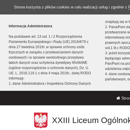
Strona korzysta z plików cookies w celu realizacji usług i zgodnie z
znajdują się w
Informacja Administratora
2. Pana/Pani da
przetwarzane w
Na podstawie art. 13 ust. 1 i 2 Rozporządzenia
internetowej o
Parlamentu Europejskiego i Rady (UE) 2016/679 z
prawnych spocz
dnia 27 kwietnia 2016r. w sprawie ochrony osób
ust.1 lit.c RODO
fizycznych w związku z przetwarzaniem danych
3. jeżeli korzy
osobowych i w sprawie swobodnego przepływu
będącego adres
takich danych oraz uchylenia dyrektywy 95/46/WE
Pan/Pani na pr
(ogólne rozporządzenie o ochronie danych), Dz. U.
udzielenia odp
UE. L. 2016.119.1 z dnia 4 maja 2016r., dalej RODO
4. dane osobo
informuję:
państwowym, or
1. dane Administratora i Inspektora Ochrony Danych
Stro
XXIII Liceum Ogólnok