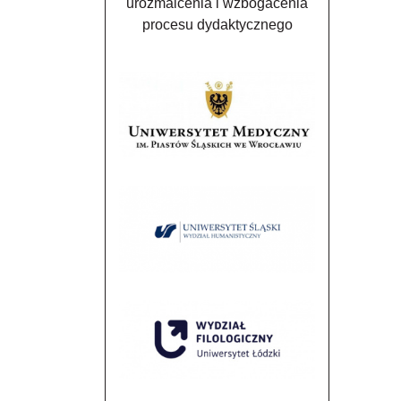
urozmaicenia i wzbogacenia
procesu dydaktycznego