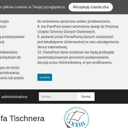
o plików cookies w Twojej przeglądarce.
Akceptuję ciasteczka
orządu
do wniesienia sprzeciwu wobec przetwarzania,
onym
8. ma Pan/Pani prawo wniesienia skargi do Prezesa
Urzędu Ochrony Danych Osobowych,
dą przekazywane
9. podanie przez Pana/Panią danych osobowych
cji
jest fakultatywne (dobrowolne) w celu udostępnienia
strony internetowej,
zetwarzane
10. Pana/Pani dane osobowe nie będą podlegały
niezbędnym do
zautomatyzowanym procesom podejmowania
decyzji przez Administratora, w tym profilowaniu.
ępu do treści
prostowania,
zamknij
zania lub prawo
 administratora
Fraza
efa Tischnera