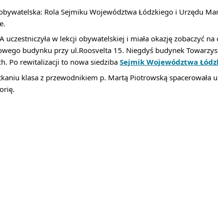
 obywatelska: Rola Sejmiku Województwa Łódzkiego i Urzędu Ma
e.
A uczestniczyła w lekcji obywatelskiej i miała okazję zobaczyć na 
owego budynku przy ul.Roosvelta 15. Niegdyś budynek Towarz
h. Po rewitalizacji to nowa siedziba 
Sejmik Województwa Łódz
tkaniu klasa z przewodnikiem p. Martą Piotrowską spacerowała ul
orię.