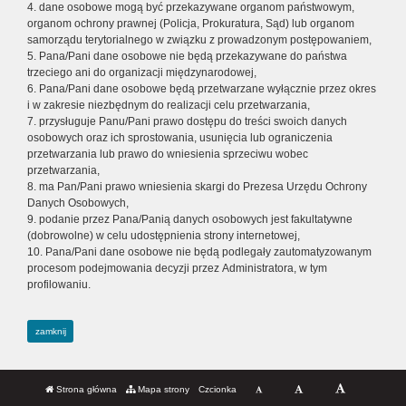
4. dane osobowe mogą być przekazywane organom państwowym,
organom ochrony prawnej (Policja, Prokuratura, Sąd) lub organom
samorządu terytorialnego w związku z prowadzonym postępowaniem,
5. Pana/Pani dane osobowe nie będą przekazywane do państwa
trzeciego ani do organizacji międzynarodowej,
6. Pana/Pani dane osobowe będą przetwarzane wyłącznie przez okres
i w zakresie niezbędnym do realizacji celu przetwarzania,
7. przysługuje Panu/Pani prawo dostępu do treści swoich danych
osobowych oraz ich sprostowania, usunięcia lub ograniczenia
przetwarzania lub prawo do wniesienia sprzeciwu wobec
przetwarzania,
8. ma Pan/Pani prawo wniesienia skargi do Prezesa Urzędu Ochrony
Danych Osobowych,
9. podanie przez Pana/Panią danych osobowych jest fakultatywne
(dobrowolne) w celu udostępnienia strony internetowej,
10. Pana/Pani dane osobowe nie będą podlegały zautomatyzowanym
procesom podejmowania decyzji przez Administratora, w tym
profilowaniu.
zamknij
Strona główna
Mapa strony
Czcionka