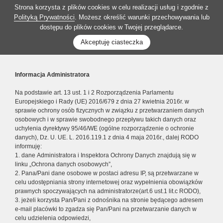
Strona korzysta z plików cookies w celu realizacji usług i zgodnie z
Polityką Prywatności
. Możesz określić warunki przechowywania lub
dostępu do plików cookies w Twojej przeglądarce.
Akceptuję ciasteczka
Informacja Administratora
Na podstawie art. 13 ust. 1 i 2 Rozporządzenia Parlamentu
Europejskiego i Rady (UE) 2016/679 z dnia 27 kwietnia 2016r. w
sprawie ochrony osób fizycznych w związku z przetwarzaniem danych
osobowych i w sprawie swobodnego przepływu takich danych oraz
uchylenia dyrektywy 95/46/WE (ogólne rozporządzenie o ochronie
danych), Dz. U. UE. L. 2016.119.1 z dnia 4 maja 2016r., dalej RODO
informuję:
1. dane Administratora i Inspektora Ochrony Danych znajdują się w
linku „Ochrona danych osobowych”,
2. Pana/Pani dane osobowe w postaci adresu IP, są przetwarzane w
celu udostępniania strony internetowej oraz wypełnienia obowiązków
prawnych spoczywających na administratorze(art.6 ust.1 lit.c RODO),
3. jeżeli korzysta Pan/Pani z odnośnika na stronie będącego adresem
e-mail placówki to zgadza się Pan/Pani na przetwarzanie danych w
celu udzielenia odpowiedzi,