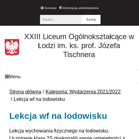
Kontrast
Informacja administratora
Fraza
XXIII Liceum Ogólnokształcące w
Łodzi im. ks. prof. Józefa
Tischnera
Menu
Strona główna
Kategoria: Wydarzenia 2021/2022
Lekcja wf na lodowisku
Lekcja wf na lodowisku
Lekcja wychowania fizycznego na lodowisku.
Uczniowie klasy 2S doskonalili swoje umiejętności z