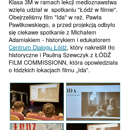
Klasa 3M w ramach lekcji medioznawstwa
wzięła udział w
spotkaniu "Łódź w filmie".
Obejrzeliśmy film "Ida" w reż. Pawła
Pawlikowskiego, a przed projekcją odbył
o
si
ę ciekawe spotkanie z Michałem
Adamiakiem - historykiem i edukatorem
Centrum Dialogu Łódź
, kt
ó
ry nakreślił tło
historyczne i Pauliną Szewczyk z ŁÓDŹ
FILM COMMISSIONN, kt
ó
ra opowiedział
a
o
łódzkich lokacjach filmu „
Ida
”.