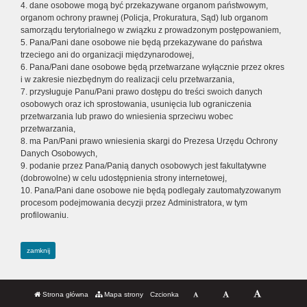
4. dane osobowe mogą być przekazywane organom państwowym,
organom ochrony prawnej (Policja, Prokuratura, Sąd) lub organom
samorządu terytorialnego w związku z prowadzonym postępowaniem,
5. Pana/Pani dane osobowe nie będą przekazywane do państwa
trzeciego ani do organizacji międzynarodowej,
6. Pana/Pani dane osobowe będą przetwarzane wyłącznie przez okres
i w zakresie niezbędnym do realizacji celu przetwarzania,
7. przysługuje Panu/Pani prawo dostępu do treści swoich danych
osobowych oraz ich sprostowania, usunięcia lub ograniczenia
przetwarzania lub prawo do wniesienia sprzeciwu wobec
przetwarzania,
8. ma Pan/Pani prawo wniesienia skargi do Prezesa Urzędu Ochrony
Danych Osobowych,
9. podanie przez Pana/Panią danych osobowych jest fakultatywne
(dobrowolne) w celu udostępnienia strony internetowej,
10. Pana/Pani dane osobowe nie będą podlegały zautomatyzowanym
procesom podejmowania decyzji przez Administratora, w tym
profilowaniu.
zamknij
Strona główna
Mapa strony
Czcionka