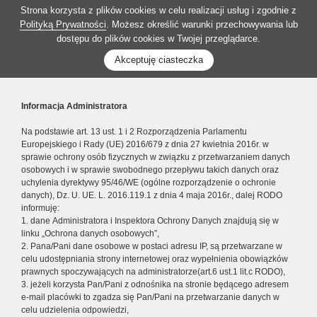
Strona korzysta z plików cookies w celu realizacji usług i zgodnie z
Polityką Prywatności
. Możesz określić warunki przechowywania lub
dostępu do plików cookies w Twojej przeglądarce.
Akceptuję ciasteczka
Informacja Administratora
Na podstawie art. 13 ust. 1 i 2 Rozporządzenia Parlamentu
Europejskiego i Rady (UE) 2016/679 z dnia 27 kwietnia 2016r. w
sprawie ochrony osób fizycznych w związku z przetwarzaniem danych
osobowych i w sprawie swobodnego przepływu takich danych oraz
uchylenia dyrektywy 95/46/WE (ogólne rozporządzenie o ochronie
danych), Dz. U. UE. L. 2016.119.1 z dnia 4 maja 2016r., dalej RODO
informuję:
1. dane Administratora i Inspektora Ochrony Danych znajdują się w
linku „Ochrona danych osobowych”,
2. Pana/Pani dane osobowe w postaci adresu IP, są przetwarzane w
celu udostępniania strony internetowej oraz wypełnienia obowiązków
prawnych spoczywających na administratorze(art.6 ust.1 lit.c RODO),
3. jeżeli korzysta Pan/Pani z odnośnika na stronie będącego adresem
e-mail placówki to zgadza się Pan/Pani na przetwarzanie danych w
celu udzielenia odpowiedzi,