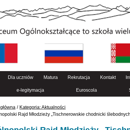
Dla uczniów
Matura
Rekrutacja
Kontakt
In
e-legitymacja
Euroscola
 główna
Kategoria: Aktualności
nopolski Rajd Młodzieży „Tischnerowskie chodnicki ślebodnych
lnopolski Rajd Młodzieży „Tisch