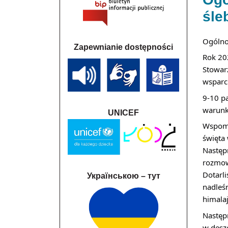
śle
Ogólno
Zapewnianie dostępności
Rok 202
Stowar
wsparc
9-10 p
warunk
UNICEF
Wspomn
święta
Następ
rozmow
Dotarl
Українською – тут
nadleś
himala
Następ
w desz