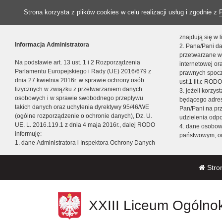
Strona korzysta z plików cookies w celu realizacji usług i zgodnie z
znajdują się w
Informacja Administratora
2. Pana/Pani da
przetwarzane w
Na podstawie art. 13 ust. 1 i 2 Rozporządzenia
internetowej o
Parlamentu Europejskiego i Rady (UE) 2016/679 z
prawnych spocz
dnia 27 kwietnia 2016r. w sprawie ochrony osób
ust.1 lit.c RODO
fizycznych w związku z przetwarzaniem danych
3. jeżeli korzy
osobowych i w sprawie swobodnego przepływu
będącego adres
takich danych oraz uchylenia dyrektywy 95/46/WE
Pan/Pani na pr
(ogólne rozporządzenie o ochronie danych), Dz. U.
udzielenia odp
UE. L. 2016.119.1 z dnia 4 maja 2016r., dalej RODO
4. dane osobo
informuję:
państwowym, or
1. dane Administratora i Inspektora Ochrony Danych
Stro
XXIII Liceum Ogólnok