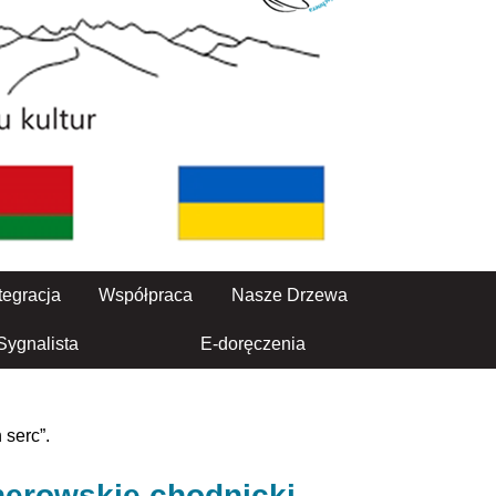
tegracja
Współpraca
Nasze Drzewa
Sygnalista
E-doręczenia
 serc”.
nerowskie chodnicki