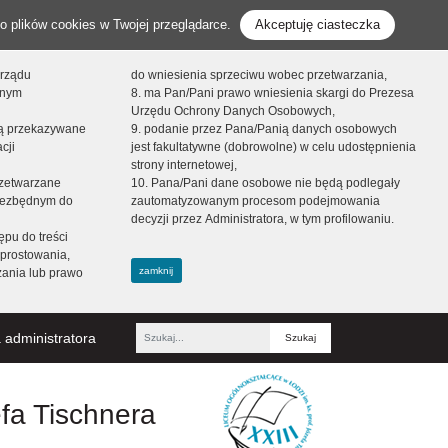
o plików cookies w Twojej przeglądarce.
Akceptuję ciasteczka
orządu
do wniesienia sprzeciwu wobec przetwarzania,
onym
8. ma Pan/Pani prawo wniesienia skargi do Prezesa
Urzędu Ochrony Danych Osobowych,
dą przekazywane
9. podanie przez Pana/Panią danych osobowych
cji
jest fakultatywne (dobrowolne) w celu udostępnienia
strony internetowej,
zetwarzane
10. Pana/Pani dane osobowe nie będą podlegały
niezbędnym do
zautomatyzowanym procesom podejmowania
decyzji przez Administratora, w tym profilowaniu.
ępu do treści
prostowania,
zamknij
zania lub prawo
 administratora
Fraza
efa Tischnera