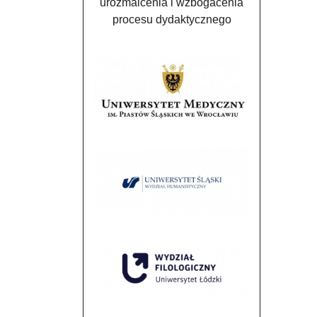
urozmaicenia i wzbogacenia
procesu dydaktycznego