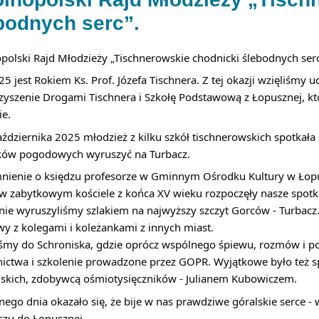
bodnych serc”.
polski Rajd Młodzieży „Tischnerowskie chodnicki ślebodnych serc
5 jest Rokiem Ks. Prof. Józefa Tischnera. Z tej okazji wzięliśmy 
zyszenie Drogami Tischnera i Szkołę Podstawową z Łopusznej, kt
ie.
aździernika 2025 młodzież z kilku szkół tischnerowskich spotkał
ów pogodowych wyruszyć na Turbacz.
ienie o księdzu profesorze w Gminnym Ośrodku Kultury w Łopus
 w zabytkowym kościele z końca XV wieku rozpoczęły nasze spotk
nie wyruszyliśmy szlakiem na najwyższy szczyt Gorców - Turbacz.
y z kolegami i koleżankami z innych miast.
iśmy do Schroniska, gdzie oprócz wspólnego śpiewu, rozmów i po
nictwa i szkolenie prowadzone przez GOPR. Wyjątkowe było też s
jskich, zdobywcą ośmiotysięczników - Julianem Kubowiczem.
nego dnia okazało się, że bije w nas prawdziwe góralskie serce 
czu do Łopusznej.