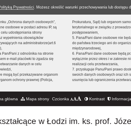
Polityką Prywatności
. Możesz określić warunki przechowywania lub dostępu d
 linku „Ochrona danych osobowych”,
Prokuratura, Sąd) lub organom sam
ne osobowe w postaci adresu IP, są
terytorialnego w związku z prowadz
 celu udostępniania strony
postępowaniem,
raz wypełnienia obowiązków
5. Pana/Pani dane osobowe nie bę
ywających na administratorze(art.6
do państwa trzeciego ani do organiza
),
międzynarodowej,
sta Pan/Pani z odnośnika na stronie
6. Pana/Pani dane osobowe będą pr
em e-mail placówki to zgadza się
wyłącznie przez okres i w zakresie 
zetwarzanie danych w celu
realizacji celu przetwarzania,
owiedzi,
7. przysługuje Panu/Pani prawo dost
we mogą być przekazywane organom
swoich danych osobowych oraz ich s
ganom ochrony prawnej (Policja,
usunięcia lub ograniczenia przetwar
na główna
Mapa strony
Czcionka
Kontrast
Informacja
ształcące w Łodzi im. ks. prof. Józ