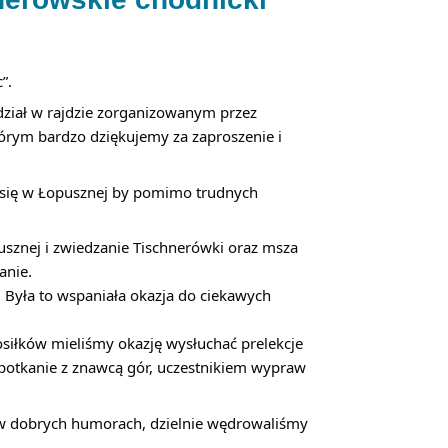
”.
udział w rajdzie zorganizowanym przez 
órym bardzo dziękujemy za zaproszenie i 
a się w Łopusznej by pomimo trudnych 
znej i zwiedzanie Tischnerówki oraz msza 
anie.
 Była to wspaniała okazja do ciekawych 
siłków mieliśmy okazję wysłuchać prelekcje 
potkanie z znawcą gór, uczestnikiem wypraw 
- w dobrych humorach, dzielnie wędrowaliśmy 