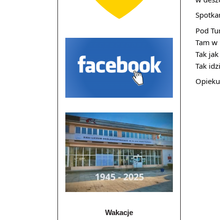
Spotka
Pod Tu
Tam w 
Tak jak
Tak idz
Opieku
Wakacje