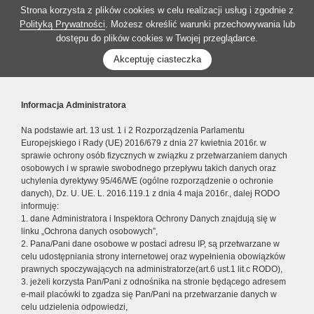
Strona korzysta z plików cookies w celu realizacji usług i zgodnie z
Polityką Prywatności
. Możesz określić warunki przechowywania lub
dostępu do plików cookies w Twojej przeglądarce.
Akceptuję ciasteczka
Informacja Administratora
Na podstawie art. 13 ust. 1 i 2 Rozporządzenia Parlamentu
Europejskiego i Rady (UE) 2016/679 z dnia 27 kwietnia 2016r. w
sprawie ochrony osób fizycznych w związku z przetwarzaniem danych
osobowych i w sprawie swobodnego przepływu takich danych oraz
uchylenia dyrektywy 95/46/WE (ogólne rozporządzenie o ochronie
danych), Dz. U. UE. L. 2016.119.1 z dnia 4 maja 2016r., dalej RODO
informuję:
1. dane Administratora i Inspektora Ochrony Danych znajdują się w
linku „Ochrona danych osobowych”,
2. Pana/Pani dane osobowe w postaci adresu IP, są przetwarzane w
celu udostępniania strony internetowej oraz wypełnienia obowiązków
prawnych spoczywających na administratorze(art.6 ust.1 lit.c RODO),
3. jeżeli korzysta Pan/Pani z odnośnika na stronie będącego adresem
e-mail placówki to zgadza się Pan/Pani na przetwarzanie danych w
celu udzielenia odpowiedzi,