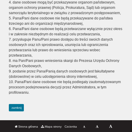
4. dane osobowe mogą być przekazywane organom państwowym,
organom ochrony prawnej (Policja, Prokuratura, Sąd) lub organom
samorządu terytorialnego w związku z prowadzonym postępowaniem,
5. Pana/Pani dane osobowe nie będą przekazywane do państwa
trzeciego ani do organizacji międzynarodowej,
6. Pana/Pani dane osobowe będą przetwarzane wyłącznie przez okres
i w zakresie niezbędnym do realizacji celu przetwarzania,
7. przysługuje Panu/Pani prawo dostępu do treści swoich danych
osobowych oraz ich sprostowania, usunięcia lub ograniczenia
przetwarzania lub prawo do wniesienia sprzeciwu wobec
przetwarzania,
8. ma Pan/Pani prawo wniesienia skargi do Prezesa Urzędu Ochrony
Danych Osobowych,
9. podanie przez Pana/Panią danych osobowych jest fakultatywne
(dobrowolne) w celu udostępnienia strony internetowej,
10. Pana/Pani dane osobowe nie będą podlegały zautomatyzowanym
procesom podejmowania decyzji przez Administratora, w tym
profilowaniu.
zamknij
Strona główna
Mapa strony
Czcionka