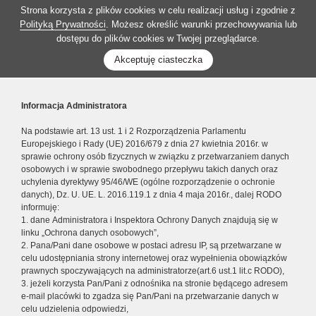
Strona korzysta z plików cookies w celu realizacji usług i zgodnie z
Polityką Prywatności
. Możesz określić warunki przechowywania lub
dostępu do plików cookies w Twojej przeglądarce.
Akceptuję ciasteczka
Informacja Administratora
Na podstawie art. 13 ust. 1 i 2 Rozporządzenia Parlamentu
Europejskiego i Rady (UE) 2016/679 z dnia 27 kwietnia 2016r. w
sprawie ochrony osób fizycznych w związku z przetwarzaniem danych
osobowych i w sprawie swobodnego przepływu takich danych oraz
uchylenia dyrektywy 95/46/WE (ogólne rozporządzenie o ochronie
danych), Dz. U. UE. L. 2016.119.1 z dnia 4 maja 2016r., dalej RODO
informuję:
1. dane Administratora i Inspektora Ochrony Danych znajdują się w
linku „Ochrona danych osobowych”,
2. Pana/Pani dane osobowe w postaci adresu IP, są przetwarzane w
celu udostępniania strony internetowej oraz wypełnienia obowiązków
prawnych spoczywających na administratorze(art.6 ust.1 lit.c RODO),
3. jeżeli korzysta Pan/Pani z odnośnika na stronie będącego adresem
e-mail placówki to zgadza się Pan/Pani na przetwarzanie danych w
celu udzielenia odpowiedzi,