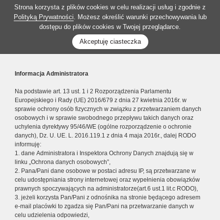
Strona korzysta z plików cookies w celu realizacji usług i zgodnie z
Polityką Prywatności
. Możesz określić warunki przechowywania lub
dostępu do plików cookies w Twojej przeglądarce.
Akceptuję ciasteczka
Informacja Administratora
Na podstawie art. 13 ust. 1 i 2 Rozporządzenia Parlamentu
Europejskiego i Rady (UE) 2016/679 z dnia 27 kwietnia 2016r. w
sprawie ochrony osób fizycznych w związku z przetwarzaniem danych
osobowych i w sprawie swobodnego przepływu takich danych oraz
uchylenia dyrektywy 95/46/WE (ogólne rozporządzenie o ochronie
danych), Dz. U. UE. L. 2016.119.1 z dnia 4 maja 2016r., dalej RODO
informuję:
1. dane Administratora i Inspektora Ochrony Danych znajdują się w
linku „Ochrona danych osobowych”,
2. Pana/Pani dane osobowe w postaci adresu IP, są przetwarzane w
celu udostępniania strony internetowej oraz wypełnienia obowiązków
prawnych spoczywających na administratorze(art.6 ust.1 lit.c RODO),
3. jeżeli korzysta Pan/Pani z odnośnika na stronie będącego adresem
e-mail placówki to zgadza się Pan/Pani na przetwarzanie danych w
celu udzielenia odpowiedzi,