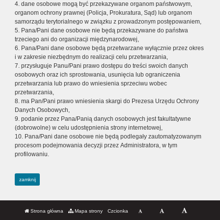
4. dane osobowe mogą być przekazywane organom państwowym,
organom ochrony prawnej (Policja, Prokuratura, Sąd) lub organom
samorządu terytorialnego w związku z prowadzonym postępowaniem,
5. Pana/Pani dane osobowe nie będą przekazywane do państwa
trzeciego ani do organizacji międzynarodowej,
6. Pana/Pani dane osobowe będą przetwarzane wyłącznie przez okres
i w zakresie niezbędnym do realizacji celu przetwarzania,
7. przysługuje Panu/Pani prawo dostępu do treści swoich danych
osobowych oraz ich sprostowania, usunięcia lub ograniczenia
przetwarzania lub prawo do wniesienia sprzeciwu wobec
przetwarzania,
8. ma Pan/Pani prawo wniesienia skargi do Prezesa Urzędu Ochrony
Danych Osobowych,
9. podanie przez Pana/Panią danych osobowych jest fakultatywne
(dobrowolne) w celu udostępnienia strony internetowej,
10. Pana/Pani dane osobowe nie będą podlegały zautomatyzowanym
procesom podejmowania decyzji przez Administratora, w tym
profilowaniu.
zamknij
Strona główna
Mapa strony
Czcionka