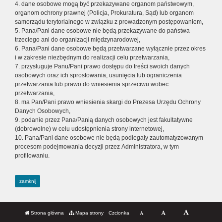
4. dane osobowe mogą być przekazywane organom państwowym,
organom ochrony prawnej (Policja, Prokuratura, Sąd) lub organom
samorządu terytorialnego w związku z prowadzonym postępowaniem,
5. Pana/Pani dane osobowe nie będą przekazywane do państwa
trzeciego ani do organizacji międzynarodowej,
6. Pana/Pani dane osobowe będą przetwarzane wyłącznie przez okres
i w zakresie niezbędnym do realizacji celu przetwarzania,
7. przysługuje Panu/Pani prawo dostępu do treści swoich danych
osobowych oraz ich sprostowania, usunięcia lub ograniczenia
przetwarzania lub prawo do wniesienia sprzeciwu wobec
przetwarzania,
8. ma Pan/Pani prawo wniesienia skargi do Prezesa Urzędu Ochrony
Danych Osobowych,
9. podanie przez Pana/Panią danych osobowych jest fakultatywne
(dobrowolne) w celu udostępnienia strony internetowej,
10. Pana/Pani dane osobowe nie będą podlegały zautomatyzowanym
procesom podejmowania decyzji przez Administratora, w tym
profilowaniu.
zamknij
Strona główna
Mapa strony
Czcionka