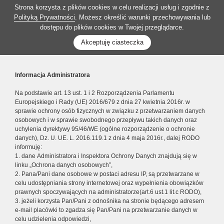
Strona korzysta z plików cookies w celu realizacji usług i zgodnie z
Polityką Prywatności
. Możesz określić warunki przechowywania lub
dostępu do plików cookies w Twojej przeglądarce.
Akceptuję ciasteczka
Informacja Administratora
Na podstawie art. 13 ust. 1 i 2 Rozporządzenia Parlamentu
Europejskiego i Rady (UE) 2016/679 z dnia 27 kwietnia 2016r. w
sprawie ochrony osób fizycznych w związku z przetwarzaniem danych
osobowych i w sprawie swobodnego przepływu takich danych oraz
uchylenia dyrektywy 95/46/WE (ogólne rozporządzenie o ochronie
danych), Dz. U. UE. L. 2016.119.1 z dnia 4 maja 2016r., dalej RODO
informuję:
1. dane Administratora i Inspektora Ochrony Danych znajdują się w
linku „Ochrona danych osobowych”,
2. Pana/Pani dane osobowe w postaci adresu IP, są przetwarzane w
celu udostępniania strony internetowej oraz wypełnienia obowiązków
prawnych spoczywających na administratorze(art.6 ust.1 lit.c RODO),
3. jeżeli korzysta Pan/Pani z odnośnika na stronie będącego adresem
e-mail placówki to zgadza się Pan/Pani na przetwarzanie danych w
celu udzielenia odpowiedzi,