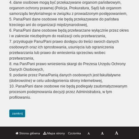
4. dane osobowe mogą być przekazywane organom państwowym,
organom ochrony prawnej (Policja, Prokuratura, Sąd) lub organom
samorządu terytorialnego w związku z prowadzonym postępowaniem,
5. Pana/Pani dane osobowe nie będą przekazywane do państwa
trzeciego ani do organizacji międzynarodowej,
6. Pana/Pani dane osobowe będą przetwarzane wyłącznie przez okres
i w zakresie niezbędnym do realizacji celu przetwarzania,
7. przysługuje Panu/Pani prawo dostępu do treści swoich danych
osobowych oraz ich sprostowania, usunięcia lub ograniczenia
przetwarzania lub prawo do wniesienia sprzeciwu wobec
przetwarzania,
8. ma Pan/Pani prawo wniesienia skargi do Prezesa Urzędu Ochrony
Danych Osobowych,
9. podanie przez Pana/Panią danych osobowych jest fakultatywne
(dobrowolne) w celu udostępnienia strony internetowej,
10. Pana/Pani dane osobowe nie będą podlegały zautomatyzowanym
procesom podejmowania decyzji przez Administratora, w tym
profilowaniu.
zamknij
Strona główna
Mapa strony
Czcionka