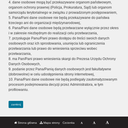
4. dane osobowe mogą być przekazywane organom państwowym,
organom ochrony prawnej (Policja, Prokuratura, Sąd) lub organom
samorządu terytorialnego w związku z prowadzonym postępowaniem,
5. Pana/Pani dane osobowe nie będą przekazywane do państwa
trzeciego ani do organizacji międzynarodowej,
6. Pana/Pani dane osobowe będą przetwarzane wyłącznie przez okres
i w zakresie niezbędnym do realizacji celu przetwarzania,
7. przysługuje Panu/Pani prawo dostępu do treści swoich danych
osobowych oraz ich sprostowania, usunięcia lub ograniczenia
przetwarzania lub prawo do wniesienia sprzeciwu wobec
przetwarzania,
8. ma Pan/Pani prawo wniesienia skargi do Prezesa Urzędu Ochrony
Danych Osobowych,
9. podanie przez Pana/Panią danych osobowych jest fakultatywne
(dobrowolne) w celu udostępnienia strony internetowej,
10. Pana/Pani dane osobowe nie będą podlegały zautomatyzowanym
procesom podejmowania decyzji przez Administratora, w tym
profilowaniu.
zamknij
Strona główna
Mapa strony
Czcionka