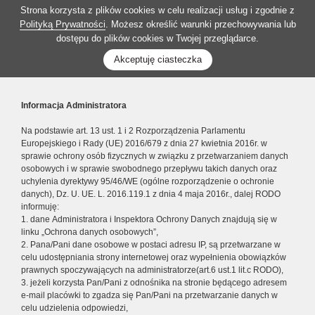
Strona korzysta z plików cookies w celu realizacji usług i zgodnie z
Polityką Prywatności
. Możesz określić warunki przechowywania lub
dostępu do plików cookies w Twojej przeglądarce.
Akceptuję ciasteczka
Informacja Administratora
Na podstawie art. 13 ust. 1 i 2 Rozporządzenia Parlamentu
Europejskiego i Rady (UE) 2016/679 z dnia 27 kwietnia 2016r. w
sprawie ochrony osób fizycznych w związku z przetwarzaniem danych
osobowych i w sprawie swobodnego przepływu takich danych oraz
uchylenia dyrektywy 95/46/WE (ogólne rozporządzenie o ochronie
danych), Dz. U. UE. L. 2016.119.1 z dnia 4 maja 2016r., dalej RODO
informuję:
1. dane Administratora i Inspektora Ochrony Danych znajdują się w
linku „Ochrona danych osobowych”,
2. Pana/Pani dane osobowe w postaci adresu IP, są przetwarzane w
celu udostępniania strony internetowej oraz wypełnienia obowiązków
prawnych spoczywających na administratorze(art.6 ust.1 lit.c RODO),
3. jeżeli korzysta Pan/Pani z odnośnika na stronie będącego adresem
e-mail placówki to zgadza się Pan/Pani na przetwarzanie danych w
celu udzielenia odpowiedzi,