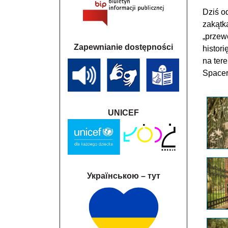
Dziś o
zakątk
„przew
Zapewnianie dostępności
histor
na ter
Spacer
UNICEF
Українською – тут