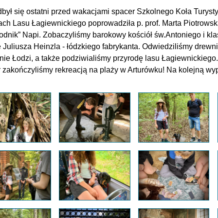
dbył się ostatni przed wakacjami spacer Szkolnego Koła Tury
ach Lasu Łagiewnickiego poprowadziła p. prof. Marta Piotrowska
odnik” Napi. Zobaczyliśmy barokowy kościół św.Antoniego i kl
ię Juliusza Heinzla - łódzkiego fabrykanta. Odwiedziliśmy drewn
enie Łodzi, a także podziwialiśmy przyrodę lasu Łagiewni
 zakończyliśmy rekreacją na plaży w Arturówku! Na kolejną w