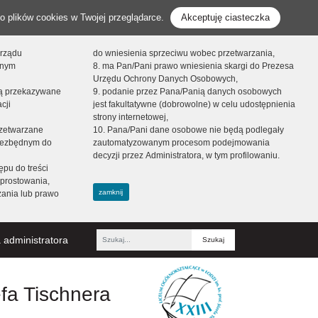
o plików cookies w Twojej przeglądarce.
Akceptuję ciasteczka
orządu
do wniesienia sprzeciwu wobec przetwarzania,
onym
8. ma Pan/Pani prawo wniesienia skargi do Prezesa
Urzędu Ochrony Danych Osobowych,
dą przekazywane
9. podanie przez Pana/Panią danych osobowych
cji
jest fakultatywne (dobrowolne) w celu udostępnienia
strony internetowej,
zetwarzane
10. Pana/Pani dane osobowe nie będą podlegały
niezbędnym do
zautomatyzowanym procesom podejmowania
decyzji przez Administratora, w tym profilowaniu.
ępu do treści
prostowania,
zamknij
zania lub prawo
 administratora
Fraza
efa Tischnera