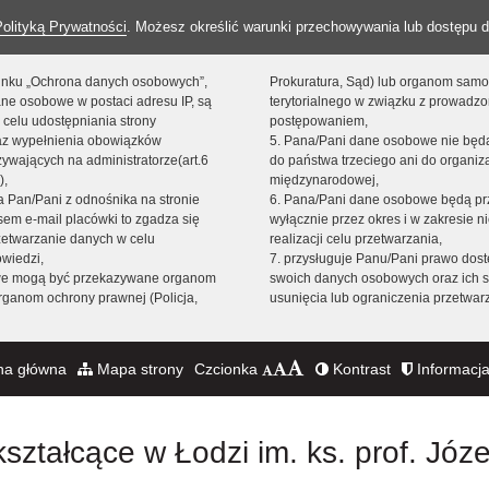
Polityką Prywatności
. Możesz określić warunki przechowywania lub dostępu d
 linku „Ochrona danych osobowych”,
Prokuratura, Sąd) lub organom sam
ne osobowe w postaci adresu IP, są
terytorialnego w związku z prowadz
 celu udostępniania strony
postępowaniem,
raz wypełnienia obowiązków
5. Pana/Pani dane osobowe nie bę
ywających na administratorze(art.6
do państwa trzeciego ani do organiza
),
międzynarodowej,
sta Pan/Pani z odnośnika na stronie
6. Pana/Pani dane osobowe będą pr
em e-mail placówki to zgadza się
wyłącznie przez okres i w zakresie 
zetwarzanie danych w celu
realizacji celu przetwarzania,
owiedzi,
7. przysługuje Panu/Pani prawo dost
we mogą być przekazywane organom
swoich danych osobowych oraz ich s
ganom ochrony prawnej (Policja,
usunięcia lub ograniczenia przetwar
na główna
Mapa strony
Czcionka
Kontrast
Informacja
ształcące w Łodzi im. ks. prof. Józ