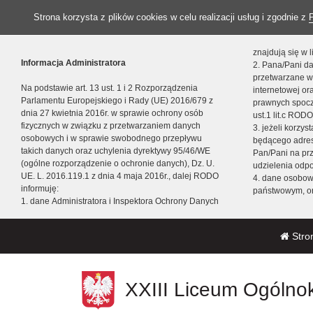
Strona korzysta z plików cookies w celu realizacji usług i zgodnie z
znajdują się w
Informacja Administratora
2. Pana/Pani da
przetwarzane w
Na podstawie art. 13 ust. 1 i 2 Rozporządzenia
internetowej o
Parlamentu Europejskiego i Rady (UE) 2016/679 z
prawnych spocz
dnia 27 kwietnia 2016r. w sprawie ochrony osób
ust.1 lit.c RODO
fizycznych w związku z przetwarzaniem danych
3. jeżeli korzy
osobowych i w sprawie swobodnego przepływu
będącego adres
takich danych oraz uchylenia dyrektywy 95/46/WE
Pan/Pani na pr
(ogólne rozporządzenie o ochronie danych), Dz. U.
udzielenia odp
UE. L. 2016.119.1 z dnia 4 maja 2016r., dalej RODO
4. dane osobo
informuję:
państwowym, or
1. dane Administratora i Inspektora Ochrony Danych
Stro
XXIII Liceum Ogólnok