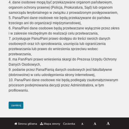
4. dane osobowe mogą być przekazywane organom państwowym,
organom ochrony prawnej (Policja, Prokuratura, Sąd) lub organom
samorządu terytorialnego w związku z prowadzonym postępowaniem,
5. Pana/Pani dane osobowe nie będą przekazywane do państwa
trzeciego ani do organizacji międzynarodowej,
6. Pana/Pani dane osobowe będą przetwarzane wyłącznie przez okres
i w zakresie niezbędnym do realizacji celu przetwarzania,
7. przysługuje Panu/Pani prawo dostępu do treści swoich danych
osobowych oraz ich sprostowania, usunięcia lub ograniczenia
przetwarzania lub prawo do wniesienia sprzeciwu wobec
przetwarzania,
8. ma Pan/Pani prawo wniesienia skargi do Prezesa Urzędu Ochrony
Danych Osobowych,
9. podanie przez Pana/Panią danych osobowych jest fakultatywne
(dobrowolne) w celu udostępnienia strony internetowej,
10. Pana/Pani dane osobowe nie będą podlegały zautomatyzowanym
procesom podejmowania decyzji przez Administratora, w tym
profilowaniu.
zamknij
Strona główna
Mapa strony
Czcionka