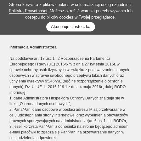
Strona korzysta z plików cookies w celu realizacji usług i zgodnie z
Polityką Prywatności
. Możesz określić warunki przechowywania lub
dostępu do plików cookies w Twojej przeglądarce.
Akceptuję ciasteczka
Informacja Administratora
Na podstawie art. 13 ust. 1 i 2 Rozporządzenia Parlamentu
Europejskiego i Rady (UE) 2016/679 z dnia 27 kwietnia 2016r. w
sprawie ochrony osób fizycznych w związku z przetwarzaniem danych
osobowych i w sprawie swobodnego przepływu takich danych oraz
uchylenia dyrektywy 95/46/WE (ogólne rozporządzenie o ochronie
danych), Dz. U. UE. L. 2016.119.1 z dnia 4 maja 2016r., dalej RODO
informuję:
1. dane Administratora i Inspektora Ochrony Danych znajdują się w
linku „Ochrona danych osobowych”,
2. Pana/Pani dane osobowe w postaci adresu IP, są przetwarzane w
celu udostępniania strony internetowej oraz wypełnienia obowiązków
prawnych spoczywających na administratorze(art.6 ust.1 lit.c RODO),
3. jeżeli korzysta Pan/Pani z odnośnika na stronie będącego adresem
e-mail placówki to zgadza się Pan/Pani na przetwarzanie danych w
celu udzielenia odpowiedzi,