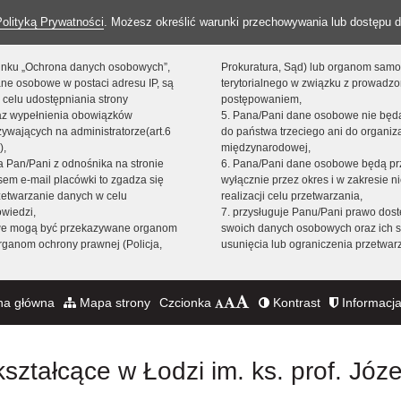
Polityką Prywatności
. Możesz określić warunki przechowywania lub dostępu d
 linku „Ochrona danych osobowych”,
Prokuratura, Sąd) lub organom sam
ne osobowe w postaci adresu IP, są
terytorialnego w związku z prowadz
 celu udostępniania strony
postępowaniem,
raz wypełnienia obowiązków
5. Pana/Pani dane osobowe nie bę
ywających na administratorze(art.6
do państwa trzeciego ani do organiza
),
międzynarodowej,
sta Pan/Pani z odnośnika na stronie
6. Pana/Pani dane osobowe będą pr
em e-mail placówki to zgadza się
wyłącznie przez okres i w zakresie 
zetwarzanie danych w celu
realizacji celu przetwarzania,
owiedzi,
7. przysługuje Panu/Pani prawo dost
we mogą być przekazywane organom
swoich danych osobowych oraz ich s
ganom ochrony prawnej (Policja,
usunięcia lub ograniczenia przetwar
na główna
Mapa strony
Czcionka
Kontrast
Informacja
ształcące w Łodzi im. ks. prof. Józ