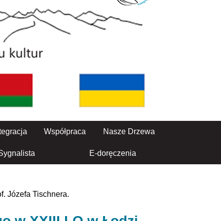
tegracja
Współpraca
Nasze Drzewa
Sygnalista
E-doręczenia
f. Józefa Tischnera.
o w XXIII LO w Łodzi