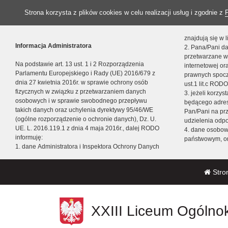
Strona korzysta z plików cookies w celu realizacji usług i zgodnie z
znajdują się w
Informacja Administratora
2. Pana/Pani da
przetwarzane w
Na podstawie art. 13 ust. 1 i 2 Rozporządzenia
internetowej o
Parlamentu Europejskiego i Rady (UE) 2016/679 z
prawnych spocz
dnia 27 kwietnia 2016r. w sprawie ochrony osób
ust.1 lit.c RODO
fizycznych w związku z przetwarzaniem danych
3. jeżeli korzy
osobowych i w sprawie swobodnego przepływu
będącego adres
takich danych oraz uchylenia dyrektywy 95/46/WE
Pan/Pani na pr
(ogólne rozporządzenie o ochronie danych), Dz. U.
udzielenia odp
UE. L. 2016.119.1 z dnia 4 maja 2016r., dalej RODO
4. dane osobo
informuję:
państwowym, or
1. dane Administratora i Inspektora Ochrony Danych
Stro
XXIII Liceum Ogólnok