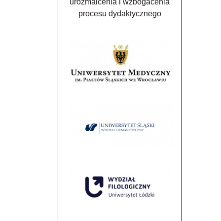
urozmaicenia i wzbogacenia
procesu dydaktycznego