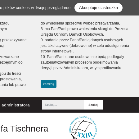
o plików cookies w Twojej przeglądarce.
Akceptuję ciasteczka
orządu
do wniesienia sprzeciwu wobec przetwarzania,
onym
8. ma Pan/Pani prawo wniesienia skargi do Prezesa
Urzędu Ochrony Danych Osobowych,
dą przekazywane
9. podanie przez Pana/Panią danych osobowych
cji
jest fakultatywne (dobrowolne) w celu udostępnienia
strony internetowej,
zetwarzane
10. Pana/Pani dane osobowe nie będą podlegały
niezbędnym do
zautomatyzowanym procesom podejmowania
decyzji przez Administratora, w tym profilowaniu.
ępu do treści
prostowania,
zamknij
zania lub prawo
 administratora
Fraza
efa Tischnera