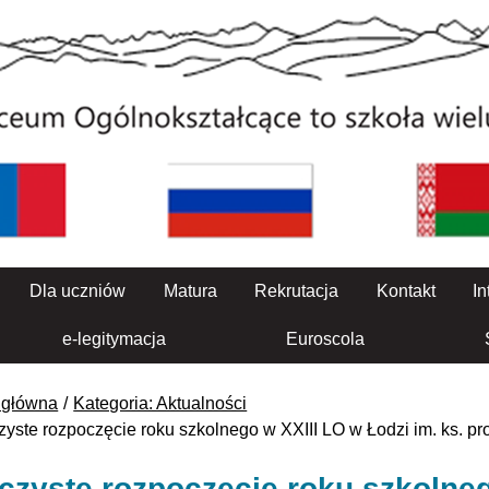
Dla uczniów
Matura
Rekrutacja
Kontakt
In
e-legitymacja
Euroscola
 główna
Kategoria: Aktualności
zyste rozpoczęcie roku szkolnego w XXIII LO w Łodzi im. ks. pro
czyste rozpoczęcie roku szkolneg