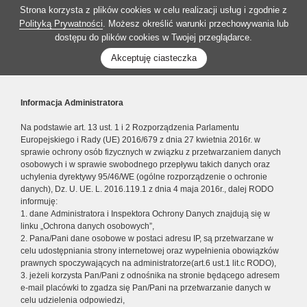
Strona korzysta z plików cookies w celu realizacji usług i zgodnie z
Polityką Prywatności
. Możesz określić warunki przechowywania lub
dostępu do plików cookies w Twojej przeglądarce.
Akceptuję ciasteczka
Informacja Administratora
Na podstawie art. 13 ust. 1 i 2 Rozporządzenia Parlamentu
Europejskiego i Rady (UE) 2016/679 z dnia 27 kwietnia 2016r. w
sprawie ochrony osób fizycznych w związku z przetwarzaniem danych
osobowych i w sprawie swobodnego przepływu takich danych oraz
uchylenia dyrektywy 95/46/WE (ogólne rozporządzenie o ochronie
danych), Dz. U. UE. L. 2016.119.1 z dnia 4 maja 2016r., dalej RODO
informuję:
1. dane Administratora i Inspektora Ochrony Danych znajdują się w
linku „Ochrona danych osobowych”,
2. Pana/Pani dane osobowe w postaci adresu IP, są przetwarzane w
celu udostępniania strony internetowej oraz wypełnienia obowiązków
prawnych spoczywających na administratorze(art.6 ust.1 lit.c RODO),
3. jeżeli korzysta Pan/Pani z odnośnika na stronie będącego adresem
e-mail placówki to zgadza się Pan/Pani na przetwarzanie danych w
celu udzielenia odpowiedzi,