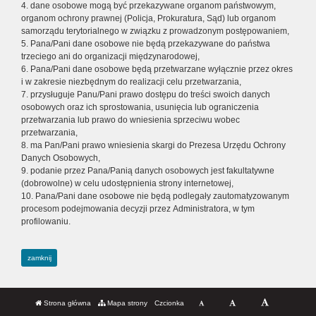
4. dane osobowe mogą być przekazywane organom państwowym,
organom ochrony prawnej (Policja, Prokuratura, Sąd) lub organom
samorządu terytorialnego w związku z prowadzonym postępowaniem,
5. Pana/Pani dane osobowe nie będą przekazywane do państwa
trzeciego ani do organizacji międzynarodowej,
6. Pana/Pani dane osobowe będą przetwarzane wyłącznie przez okres
i w zakresie niezbędnym do realizacji celu przetwarzania,
7. przysługuje Panu/Pani prawo dostępu do treści swoich danych
osobowych oraz ich sprostowania, usunięcia lub ograniczenia
przetwarzania lub prawo do wniesienia sprzeciwu wobec
przetwarzania,
8. ma Pan/Pani prawo wniesienia skargi do Prezesa Urzędu Ochrony
Danych Osobowych,
9. podanie przez Pana/Panią danych osobowych jest fakultatywne
(dobrowolne) w celu udostępnienia strony internetowej,
10. Pana/Pani dane osobowe nie będą podlegały zautomatyzowanym
procesom podejmowania decyzji przez Administratora, w tym
profilowaniu.
zamknij
Strona główna
Mapa strony
Czcionka