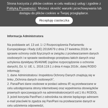
Strona korzysta z plików cookies w celu realizacji usług i zgodnie z
Polityką Prywatności
. Możesz określić warunki przechowywania lub
dostępu do plików cookies w Twojej przeglądarce.
Akceptuję ciasteczka
Informacja Administratora
Na podstawie art. 13 ust. 1 i 2 Rozporządzenia Parlamentu
Europejskiego i Rady (UE) 2016/679 z dnia 27 kwietnia 2016r. w
sprawie ochrony osób fizycznych w związku z przetwarzaniem danych
osobowych i w sprawie swobodnego przepływu takich danych oraz
uchylenia dyrektywy 95/46/WE (ogólne rozporządzenie o ochronie
danych), Dz. U. UE. L. 2016.119.1 z dnia 4 maja 2016r., dalej RODO
informuję:
1. dane Administratora i Inspektora Ochrony Danych znajdują się w
linku „Ochrona danych osobowych”,
2. Pana/Pani dane osobowe w postaci adresu IP, są przetwarzane w
celu udostępniania strony internetowej oraz wypełnienia obowiązków
prawnych spoczywających na administratorze(art.6 ust.1 lit.c RODO),
3. jeżeli korzysta Pan/Pani z odnośnika na stronie będącego adresem
e-mail placówki to zgadza się Pan/Pani na przetwarzanie danych w
celu udzielenia odpowiedzi,