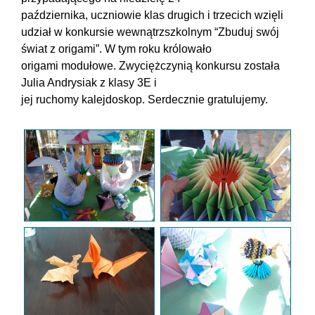
października
,
uczniowie klas drugich i trzecich
wzięli
udział w konkursie wewnątrzszkolnym
“
Zbuduj swój
świat z origami”. W tym roku królował
o
origami
modułowe
.
Zwycięż
cz
ynią konkursu została
Julia Andrysiak z klasy 3E i
jej
ruchomy
kalejdoskop.
Serdecznie gratulujemy.