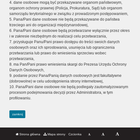
4. dane osobowe mogą być przekazywane organom państwowym,
organom ochrony prawnej (Policja, Prokuratura, Sąd) lub organom
samorządu terytorialnego w związku z prowadzonym postępowaniem,
5. Pana/Pani dane osobowe nie będą przekazywane do państwa
trzeciego ani do organizacji międzynarodowej,
6. Pana/Pani dane osobowe będą przetwarzane wyłącznie przez okres
i w zakresie niezbędnym do realizacji celu przetwarzania,
7. przysługuje Panu/Pani prawo dostępu do treści swoich danych
osobowych oraz ich sprostowania, usunięcia lub ograniczenia
przetwarzania lub prawo do wniesienia sprzeciwu wobec
przetwarzania,
8. ma Pan/Pani prawo wniesienia skargi do Prezesa Urzędu Ochrony
Danych Osobowych,
9. podanie przez Pana/Panią danych osobowych jest fakultatywne
(dobrowolne) w celu udostępnienia strony internetowej,
10. Pana/Pani dane osobowe nie będą podlegały zautomatyzowanym
procesom podejmowania decyzji przez Administratora, w tym
profilowaniu.
zamknij
Strona główna
Mapa strony
Czcionka