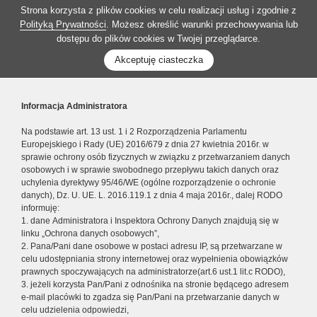
Strona korzysta z plików cookies w celu realizacji usług i zgodnie z
Polityką Prywatności
. Możesz określić warunki przechowywania lub
dostępu do plików cookies w Twojej przeglądarce.
Akceptuję ciasteczka
Informacja Administratora
Na podstawie art. 13 ust. 1 i 2 Rozporządzenia Parlamentu
Europejskiego i Rady (UE) 2016/679 z dnia 27 kwietnia 2016r. w
sprawie ochrony osób fizycznych w związku z przetwarzaniem danych
osobowych i w sprawie swobodnego przepływu takich danych oraz
uchylenia dyrektywy 95/46/WE (ogólne rozporządzenie o ochronie
danych), Dz. U. UE. L. 2016.119.1 z dnia 4 maja 2016r., dalej RODO
informuję:
1. dane Administratora i Inspektora Ochrony Danych znajdują się w
linku „Ochrona danych osobowych”,
2. Pana/Pani dane osobowe w postaci adresu IP, są przetwarzane w
celu udostępniania strony internetowej oraz wypełnienia obowiązków
prawnych spoczywających na administratorze(art.6 ust.1 lit.c RODO),
3. jeżeli korzysta Pan/Pani z odnośnika na stronie będącego adresem
e-mail placówki to zgadza się Pan/Pani na przetwarzanie danych w
celu udzielenia odpowiedzi,