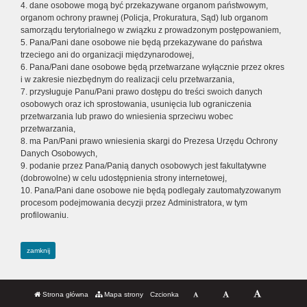
4. dane osobowe mogą być przekazywane organom państwowym,
organom ochrony prawnej (Policja, Prokuratura, Sąd) lub organom
samorządu terytorialnego w związku z prowadzonym postępowaniem,
5. Pana/Pani dane osobowe nie będą przekazywane do państwa
trzeciego ani do organizacji międzynarodowej,
6. Pana/Pani dane osobowe będą przetwarzane wyłącznie przez okres
i w zakresie niezbędnym do realizacji celu przetwarzania,
7. przysługuje Panu/Pani prawo dostępu do treści swoich danych
osobowych oraz ich sprostowania, usunięcia lub ograniczenia
przetwarzania lub prawo do wniesienia sprzeciwu wobec
przetwarzania,
8. ma Pan/Pani prawo wniesienia skargi do Prezesa Urzędu Ochrony
Danych Osobowych,
9. podanie przez Pana/Panią danych osobowych jest fakultatywne
(dobrowolne) w celu udostępnienia strony internetowej,
10. Pana/Pani dane osobowe nie będą podlegały zautomatyzowanym
procesom podejmowania decyzji przez Administratora, w tym
profilowaniu.
zamknij
Strona główna
Mapa strony
Czcionka